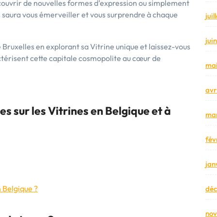
couvrir de nouvelles formes d’expression ou simplement
es saura vous émerveiller et vous surprendre à chaque
jui
jui
e Bruxelles en explorant sa Vitrine unique et laissez-vous
ractérisent cette capitale cosmopolite au cœur de
mai
avr
sur les Vitrines en Belgique et à
mar
fév
jan
 Belgique ?
dé
no