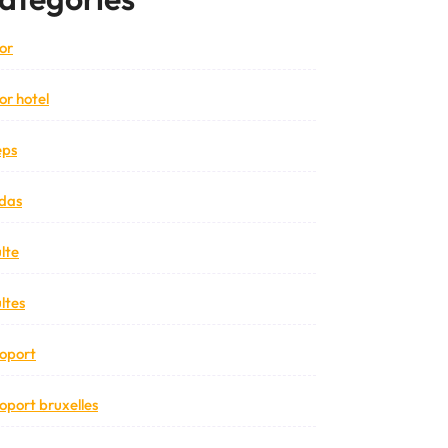
or
or hotel
eps
das
lte
ltes
oport
oport bruxelles