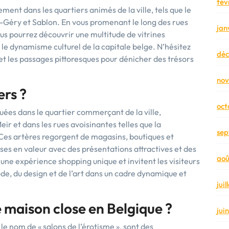
fév
ement dans les quartiers animés de la ville, tels que le
nt-Géry et Sablon. En vous promenant le long des rues
jan
s pourrez découvrir une multitude de vitrines
r le dynamisme culturel de la capitale belge. N’hésitez
dé
 et les passages pittoresques pour dénicher des trésors
no
ers ?
oct
uées dans le quartier commerçant de la ville,
 et dans les rues avoisinantes telles que la
sep
 Ces artères regorgent de magasins, boutiques et
es en valeur avec des présentations attractives et des
aoû
 une expérience shopping unique et invitent les visiteurs
de, du design et de l’art dans un cadre dynamique et
jui
maison close en Belgique ?
jui
e nom de « salons de l’érotisme », sont des