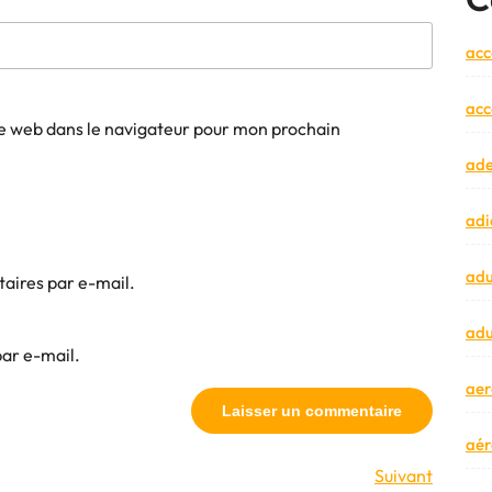
acc
acc
e web dans le navigateur pour mon prochain
ad
adi
adu
aires par e-mail.
adu
par e-mail.
aer
aér
Article
Suivant