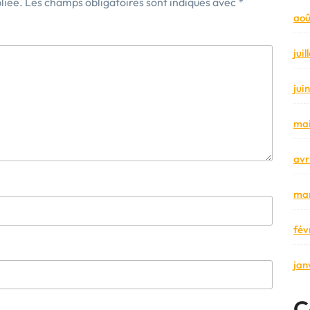
liée.
Les champs obligatoires sont indiqués avec
*
aoû
jui
jui
mai
avr
mar
fév
jan
C