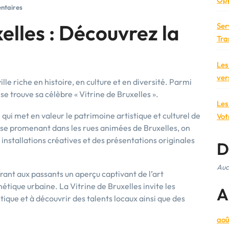
ntaires
elles : Découvrez la
Ser
Tra
Les
ver
ille riche en histoire, en culture et en diversité. Parmi
 se trouve sa célèbre « Vitrine de Bruxelles ».
Les
 qui met en valeur le patrimoine artistique et culturel de
Vot
En se promenant dans les rues animées de Bruxelles, on
 installations créatives et des présentations originales
D
Auc
frant aux passants un aperçu captivant de l’art
étique urbaine. La Vitrine de Bruxelles invite les
A
istique et à découvrir des talents locaux ainsi que des
aoû