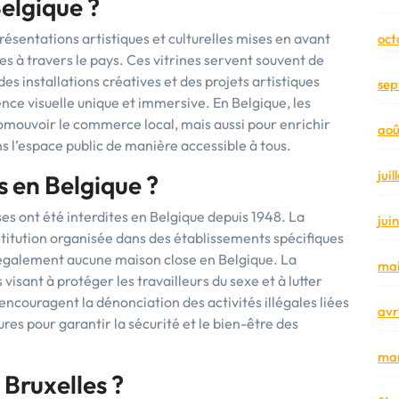
Belgique ?
résentations artistiques et culturelles mises en avant
oct
es à travers le pays. Ces vitrines servent souvent de
s installations créatives et des projets artistiques
sep
ence visuelle unique et immersive. En Belgique, les
romouvoir le commerce local, mais aussi pour enrichir
aoû
s l’espace public de manière accessible à tous.
jui
s en Belgique ?
ses ont été interdites en Belgique depuis 1948. La
jui
stitution organisée dans des établissements spécifiques
te légalement aucune maison close en Belgique. La
mai
 visant à protéger les travailleurs du sexe et à lutter
 encouragent la dénonciation des activités illégales liées
avr
res pour garantir la sécurité et le bien-être des
mar
 Bruxelles ?