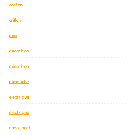
coréen
crillon
dea
decathlon
décathlon
dimanche
electrique
électrique
eneo sport