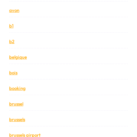
avon
b1
b2
belgique
bois
booking
brussel
brussels
brussels airport