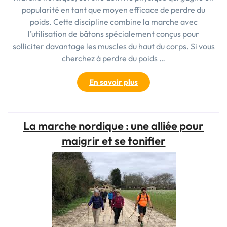
popularité en tant que moyen efficace de perdre du
poids. Cette discipline combine la marche avec
l’utilisation de bâtons spécialement conçus pour
solliciter davantage les muscles du haut du corps. Si vous
cherchez à perdre du poids …
« Marché
En savoir plus
nordique
:
une
La marche nordique : une alliée pour
solution
efficace
maigrir et se tonifier
pour
la
perte
de
poids »