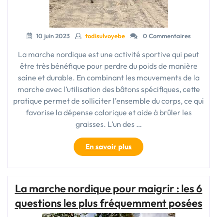
10 juin 2023
todisulvoyebe
0 Commentaires
La marche nordique est une activité sportive qui peut
être très bénéfique pour perdre du poids de manière
saine et durable. En combinant les mouvements de la
marche avec l’utilisation des bâtons spécifiques, cette
pratique permet de solliciter l’ensemble du corps, ce qui
favorise la dépense calorique et aide à brûler les
graisses. L’un des …
« La
En savoir plus
marche
nordique
:
La marche nordique pour maigrir : les 6
une
alliée
questions les plus fréquemment posées
pour