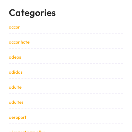
Categories
accor
accor hotel
adeps
adidas
adulte
adultes
aeroport