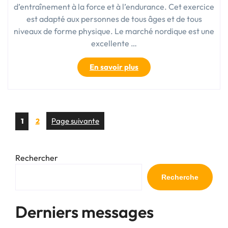
d’entraînement à la force et à l’endurance. Cet exercice
est adapté aux personnes de tous âges et de tous
niveaux de forme physique. Le marché nordique est une
excellente …
« Les
En savoir plus
4
questions
les
plus
Posts
Page
Page
Page suivante
1
2
fréquemment
pagination
posées
sur
le
Rechercher
marché
Recherche
nordique
de
perte
Derniers messages
de
poids. »