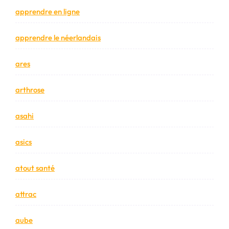
apprendre en ligne
apprendre le néerlandais
ares
arthrose
asahi
asics
atout santé
attrac
aube