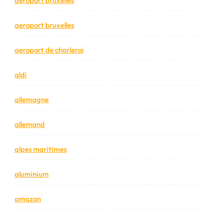
aéroport bruxelles
aeroport bruxelles
aeroport de charleroi
aldi
allemagne
allemand
alpes maritimes
aluminium
amazon