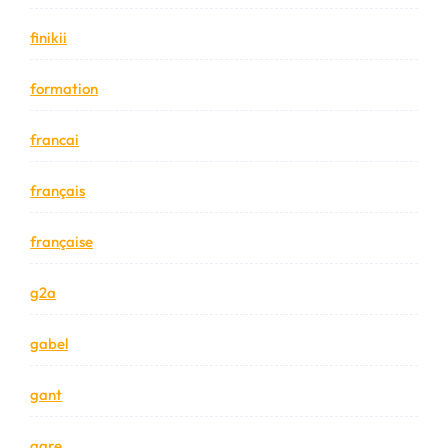
finikii
formation
francai
français
française
g2a
gabel
gant
gare