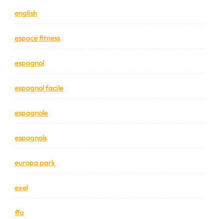
english
espace fitness
espagnol
espagnol facile
espagnole
espagnols
europa park
exel
ffa