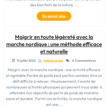
des bienfaits de la nature. …
« Maigrir
En savoir plus
en
toute
légèreté
Maigrir en toute légèreté avec la
avec
la
marche nordique : une méthode efficace
marche
et naturelle
nordique
:
13 juillet 2023
todisulvoyebe
0 Commentaires
une
méthode
Maigrir avec la marche nordique : une activité efficace
naturelle
et agréable Perdre du poids peut parfois sembler être un
et
défi difficile à relever. Heureusement, il existe de
efficace »
nombreuses activités physiques qui peuvent nous aider à
atteindre nos objectifs de perte de poids de manière
saine et durable. Parmi ces activités, la marche nordique
est une …