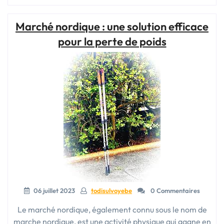
poids
en
Marché nordique : une solution efficace
marchant
nordique
pour la perte de poids
:
une
méthode
efficace
et
agréable »
06 juillet 2023
todisulvoyebe
0 Commentaires
Le marché nordique, également connu sous le nom de
marche nordique, est une activité physique qui gagne en