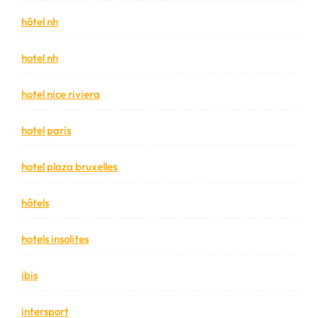
hôtel nh
hotel nh
hotel nice riviera
hotel paris
hotel plaza bruxelles
hôtels
hotels insolites
ibis
intersport