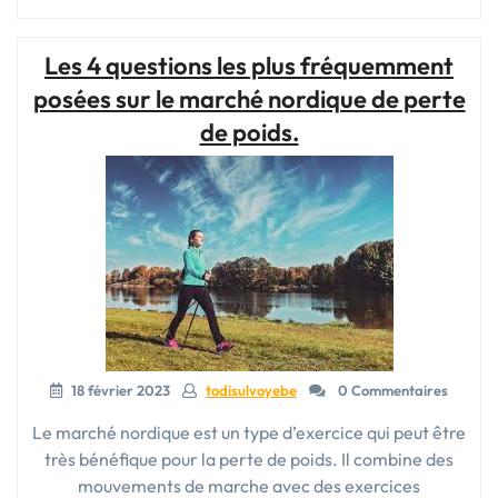
nordique
pour
Les 4 questions les plus fréquemment
maigrir
:
posées sur le marché nordique de perte
les
de poids.
6
questions
les
plus
fréquemment
posées »
18 février 2023
todisulvoyebe
0 Commentaires
Le marché nordique est un type d’exercice qui peut être
très bénéfique pour la perte de poids. Il combine des
mouvements de marche avec des exercices