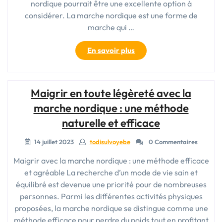
nordique pourrait être une excellente option à
considérer. La marche nordique est une forme de
marche qui …
« La
En savoir plus
marche
nordique
:
Maigrir en toute légèreté avec la
un
moyen
marche nordique : une méthode
efficace
naturelle et efficace
pour
perdre
14 juillet 2023
todisulvoyebe
0 Commentaires
du
poids »
Maigrir avec la marche nordique : une méthode efficace
et agréable La recherche d’un mode de vie sain et
équilibré est devenue une priorité pour de nombreuses
personnes. Parmi les différentes activités physiques
proposées, la marche nordique se distingue comme une
méthode efficace pour perdre du poids tout en profitant