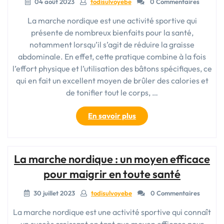
04 août 2023
todisulvoyebe
0 Commentaires
La marche nordique est une activité sportive qui
présente de nombreux bienfaits pour la santé,
notamment lorsqu’il s’agit de réduire la graisse
abdominale. En effet, cette pratique combine à la fois
l’effort physique et l’utilisation des bâtons spécifiques, ce
qui en fait un excellent moyen de brûler des calories et
de tonifier tout le corps, …
« La
En savoir plus
marche
nordique
:
La marche nordique : un moyen efficace
le
secret
pour maigrir en toute santé
pour
dire
30 juillet 2023
todisulvoyebe
0 Commentaires
adieu
La marche nordique est une activité sportive qui connaît
à