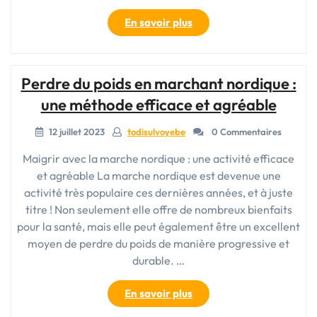
« Maigrir
En savoir plus
en
toute
légèreté
Perdre du poids en marchant nordique :
avec
la
une méthode efficace et agréable
marche
nordique
12 juillet 2023
todisulvoyebe
0 Commentaires
:
Maigrir avec la marche nordique : une activité efficace
une
et agréable La marche nordique est devenue une
méthode
activité très populaire ces dernières années, et à juste
efficace
et
titre ! Non seulement elle offre de nombreux bienfaits
naturelle »
pour la santé, mais elle peut également être un excellent
moyen de perdre du poids de manière progressive et
durable. …
« Perdre
En savoir plus
du