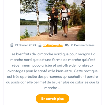
maigrir
et
se
tonifier »
21 février 2023
todisulvoyebe
0 Commentaires
Les bienfaits de la marche nordique pour maigrir La
marche nordique est une forme de marche qui s’est
récemment popularisée et qui offre de nombreux
avantages pour la santé et le bien-être. Cette pratique
est très appréciée des personnes qui souhaitent perdre
du poids car elle permet de brûler plus de calories que la
marche …
« La
En savoir plus
marche