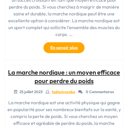
un succès croissant en tant que moyen efficace pour
la
perdre du poids. Si vous cherchez à maigrir de manière
graisse
abdominale
saine et durable, la marche nordique peut être une
! »
excellente option à considérer. La marche nordique est
un sport complet qui sollicite l’ensemble des muscles du
corps. …
« La
En savoir plus
marche
nordique
:
La marche nordique : un moyen efficace
un
moyen
pour perdre du poids
efficace
pour
25 juillet 2023
todisulvoyebe
0 Commentaires
maigrir
La marche nordique est une activité physique qui gagne
en
en popularité pour ses nombreux bienfaits sur la santé, y
toute
compris la perte de poids. Si vous cherchez un moyen
santé »
efficace et agréable de perdre du poids, la marche