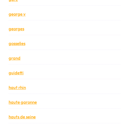
george v
georges
gosselies
grand
guidetti
haut rhin
haute garonne
hauts de seine