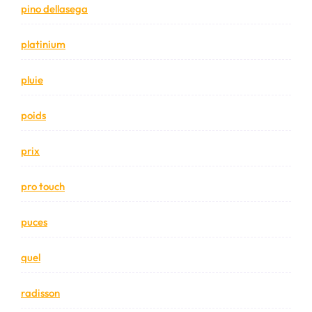
pino dellasega
platinium
pluie
poids
prix
pro touch
puces
quel
radisson