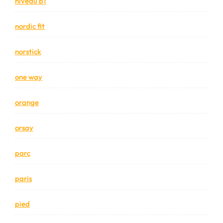
niveau b1
nordic fit
norstick
one way
orange
orsay
parc
paris
pied