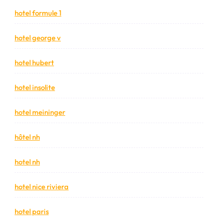
hotel formule 1
hotel george v
hotel hubert
hotel insolite
hotel meininger
hôtel nh
hotel nh
hotel nice riviera
hotel paris