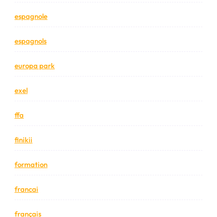
espagnole
espagnols
europa park
exel
ffa
finikii
formation
francai
français