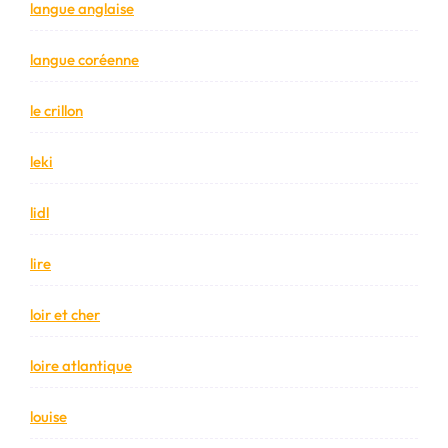
langue anglaise
langue coréenne
le crillon
leki
lidl
lire
loir et cher
loire atlantique
louise