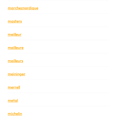
marcheznordique
masters
meilleur
meilleure
meilleurs
meininger
merrell
metal
michelin