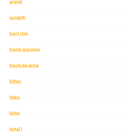
grand
guidetti
haut rhin
haute garonne
hauts de seine
hilton
hoka
hôtel
hotel 1