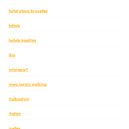
hotel plaza bruxelles
hôtels
hotels insolites
ibis
intersport
inwa nordic walking
italbastoni
italien
ixelles