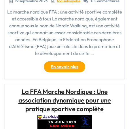
19 septembre 2023
todisulvoyebe
0 Commentaires
La marche nordique FFA : une activité sportive complète
et accessible à tous La marche nordique, également
connue sous le nom de Nordic Walking, est une activité
sportive qui connaît un essor considérable ces dernières
années. En Belgique, la Fédération Francophone
d’Athlétisme (FFA) joue un rôle clé dans la promotion et
le développement de cette …
« La
En savoir plus
marche
nordique
FFA
La FFA Marche Nordique : Une
:
une
association dynamique pour une
discipline
pratique sportive complète
alliant
sport
et