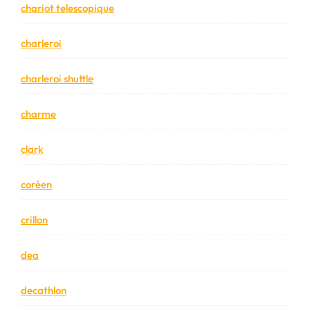
chariot telescopique
charleroi
charleroi shuttle
charme
clark
coréen
crillon
dea
decathlon