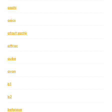
asahi
asics
atout santé
attrac
aube
avon
b1
b2
belgique