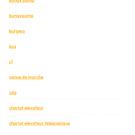
bungy pump
bungypump
burgers
bus
c1
canne de marche
cdg
chariot elevateur
chariot elevateur telescopique