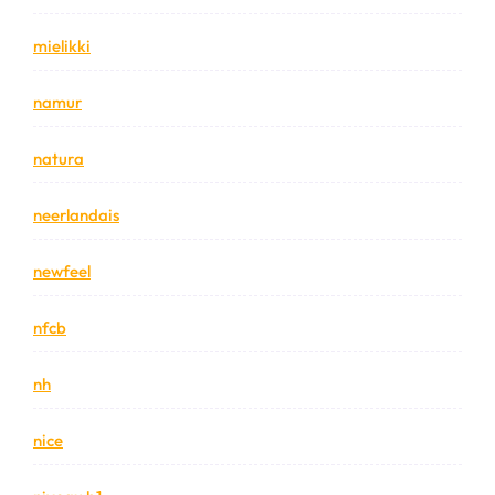
mielikki
namur
natura
neerlandais
newfeel
nfcb
nh
nice