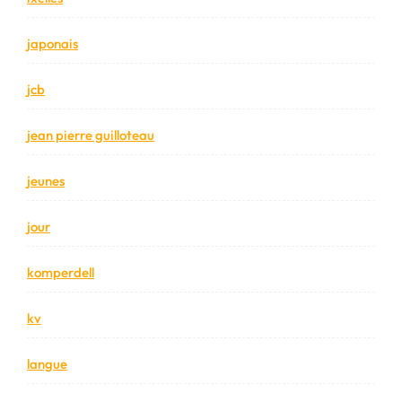
japonais
jcb
jean pierre guilloteau
jeunes
jour
komperdell
kv
langue