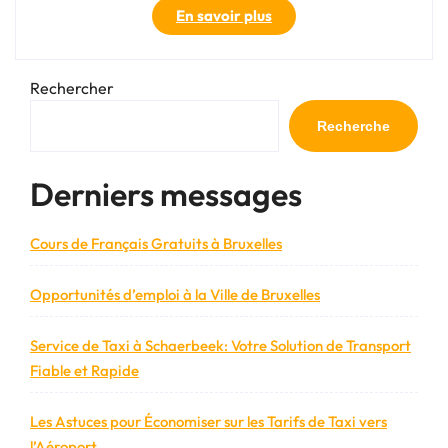
« La
En savoir plus
FFA
Marche
Nordique
Rechercher
:
Une
Recherche
association
dynamique
Derniers messages
pour
une
pratique
Cours de Français Gratuits à Bruxelles
sportive
complète »
Opportunités d’emploi à la Ville de Bruxelles
Service de Taxi à Schaerbeek: Votre Solution de Transport
Fiable et Rapide
Les Astuces pour Économiser sur les Tarifs de Taxi vers
l’Aéroport