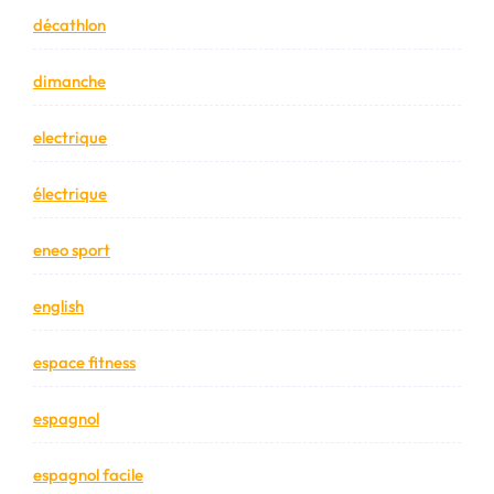
décathlon
dimanche
electrique
électrique
eneo sport
english
espace fitness
espagnol
espagnol facile