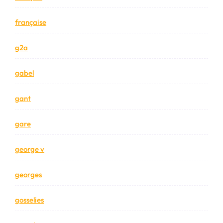
française
g2a
gabel
gant
gare
george v
georges
gosselies