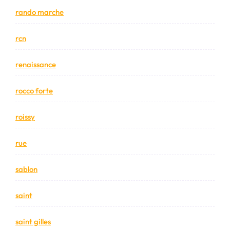
rando marche
rcn
renaissance
rocco forte
roissy
rue
sablon
saint
saint gilles