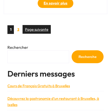
« Découvrez
En savoir plus
les
bases
essentielles
de
Posts
Page
Page
Page suivante
1
2
l’anglais
pagination
pour
débutant »
Rechercher
Recherche
Derniers messages
Cours de Français Gratuits à Bruxelles
Découvrez la gastronomie d’un restaurant à Bruxelles, à
Ixelles