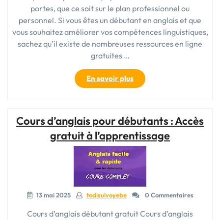
portes, que ce soit sur le plan professionnel ou
personnel. Si vous êtes un débutant en anglais et que
vous souhaitez améliorer vos compétences linguistiques,
sachez qu’il existe de nombreuses ressources en ligne
gratuites …
« Cours
En savoir plus
d’anglais
gratuits
pour
Cours d’anglais pour débutants : Accès
débutants:
Apprendre
gratuit à l’apprentissage
l’anglais
sans
frais! »
13 mai 2025
todisulvoyebe
0 Commentaires
Cours d’anglais débutant gratuit Cours d’anglais