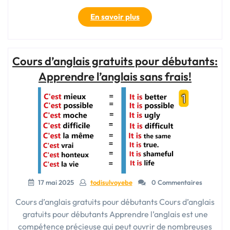
« Cours
En savoir plus
Débutant
Anglais
Gratuit:
Cours d’anglais gratuits pour débutants:
Apprendre
sans
Apprendre l’anglais sans frais!
Frais »
17 mai 2025
todisulvoyebe
0 Commentaires
Cours d’anglais gratuits pour débutants Cours d’anglais
gratuits pour débutants Apprendre l’anglais est une
compétence précieuse qui peut ouvrir de nombreuses