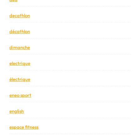
decathlon
décathlon
dimanche
electrique
électrique
eneo sport
english
espace fitness