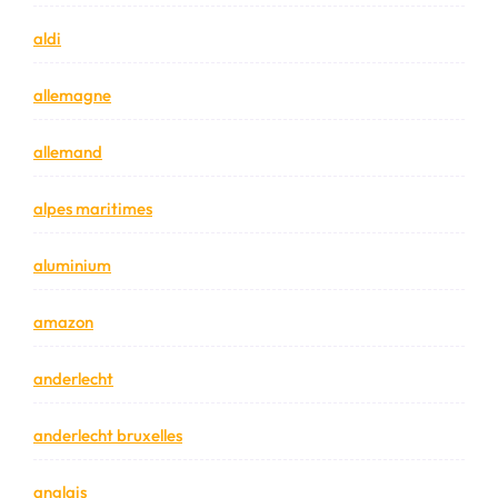
aldi
allemagne
allemand
alpes maritimes
aluminium
amazon
anderlecht
anderlecht bruxelles
anglais