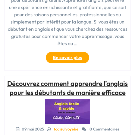
une expérience enrichissante et gratifiante, que ce soit
pour des raisons personnelles, professionnelles ou
simplement par intérêt pour la langue. Si vous êtes un
débutant en anglais et que vous cherchez des ressources
gratuites pour commencer votre apprentissage, vous
êtes au …
« Cours
En savoir plus
d’anglais
pour
débutants
Découvrez comment apprendre l’anglais
:
Ressources
pour les débutants de manière efficace
gratuites
pour
apprendre
l’anglais »
09 mai 2025
todisulvoyebe
0 Commentaires