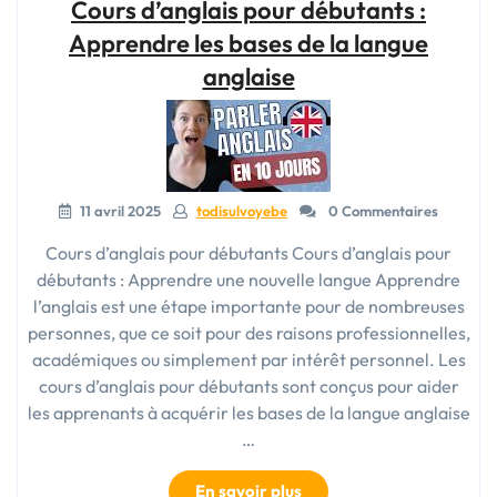
Cours d’anglais pour débutants :
en
Anglais:
Apprendre les bases de la langue
Comment
anglaise
Bien
Commencer
votre
Apprentissage »
11 avril 2025
todisulvoyebe
0 Commentaires
Cours d’anglais pour débutants Cours d’anglais pour
débutants : Apprendre une nouvelle langue Apprendre
l’anglais est une étape importante pour de nombreuses
personnes, que ce soit pour des raisons professionnelles,
académiques ou simplement par intérêt personnel. Les
cours d’anglais pour débutants sont conçus pour aider
les apprenants à acquérir les bases de la langue anglaise
…
« Cours
En savoir plus