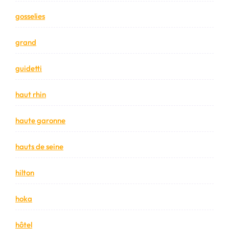
gosselies
grand
guidetti
haut rhin
haute garonne
hauts de seine
hilton
hoka
hôtel