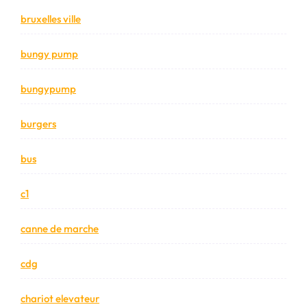
bruxelles ville
bungy pump
bungypump
burgers
bus
c1
canne de marche
cdg
chariot elevateur