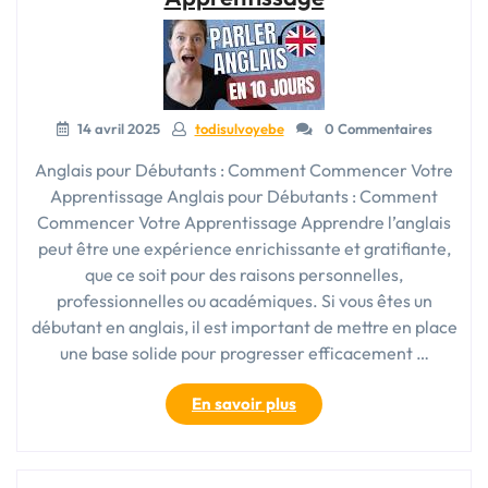
succès »
14 avril 2025
todisulvoyebe
0 Commentaires
Anglais pour Débutants : Comment Commencer Votre
Apprentissage Anglais pour Débutants : Comment
Commencer Votre Apprentissage Apprendre l’anglais
peut être une expérience enrichissante et gratifiante,
que ce soit pour des raisons personnelles,
professionnelles ou académiques. Si vous êtes un
débutant en anglais, il est important de mettre en place
une base solide pour progresser efficacement …
« Guide
En savoir plus
pour
les
Débutants