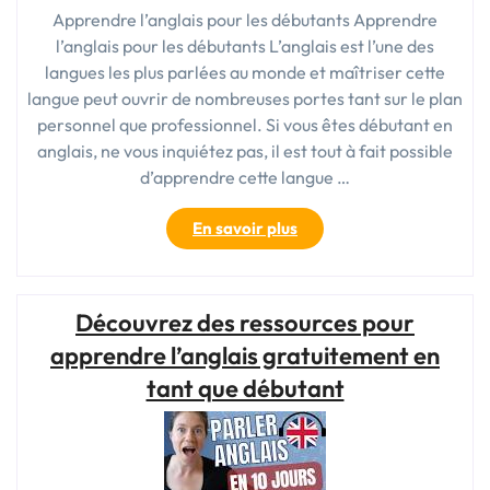
Apprendre l’anglais pour les débutants Apprendre
l’anglais pour les débutants L’anglais est l’une des
langues les plus parlées au monde et maîtriser cette
langue peut ouvrir de nombreuses portes tant sur le plan
personnel que professionnel. Si vous êtes débutant en
anglais, ne vous inquiétez pas, il est tout à fait possible
d’apprendre cette langue …
« Découvrez
En savoir plus
comment
apprendre
l’anglais
Découvrez des ressources pour
pour
les
apprendre l’anglais gratuitement en
débutants
tant que débutant
de
manière
efficace »