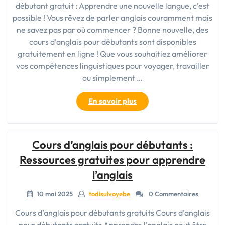
débutant gratuit : Apprendre une nouvelle langue, c’est
possible ! Vous rêvez de parler anglais couramment mais
ne savez pas par où commencer ? Bonne nouvelle, des
cours d’anglais pour débutants sont disponibles
gratuitement en ligne ! Que vous souhaitiez améliorer
vos compétences linguistiques pour voyager, travailler
ou simplement …
« Cours
En savoir plus
d’anglais
pour
débutants
Cours d’anglais pour débutants :
:
Accès
Ressources gratuites pour apprendre
gratuit
l’anglais
à
l’apprentissage »
10 mai 2025
todisulvoyebe
0 Commentaires
Cours d’anglais pour débutants gratuits Cours d’anglais
pour débutants gratuits Apprendre l’anglais peut être