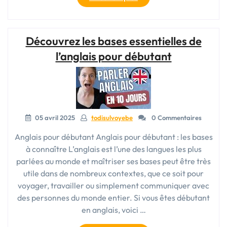
d’anglais
pour
débutants
Découvrez les bases essentielles de
:
Apprendre
l’anglais pour débutant
les
bases
de
la
langue
05 avril 2025
todisulvoyebe
0 Commentaires
anglaise »
Anglais pour débutant Anglais pour débutant : les bases
à connaître L’anglais est l’une des langues les plus
parlées au monde et maîtriser ses bases peut être très
utile dans de nombreux contextes, que ce soit pour
voyager, travailler ou simplement communiquer avec
des personnes du monde entier. Si vous êtes débutant
en anglais, voici …