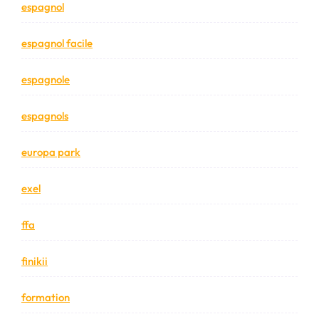
espagnol
espagnol facile
espagnole
espagnols
europa park
exel
ffa
finikii
formation