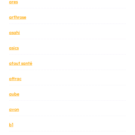
ares
arthrose
asahi
asics
atout santé
attrac
aube
avon
b1