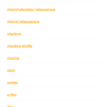
chariot elevateur telescopique
chariot telescopique
charleroi
charleroi shuttle
charme
clark
coréen
crillon
dea