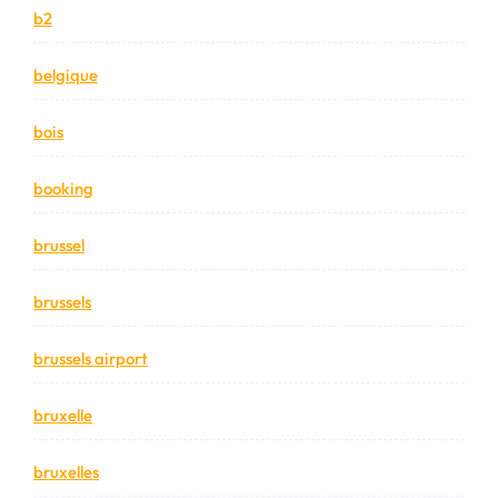
b2
belgique
bois
booking
brussel
brussels
brussels airport
bruxelle
bruxelles