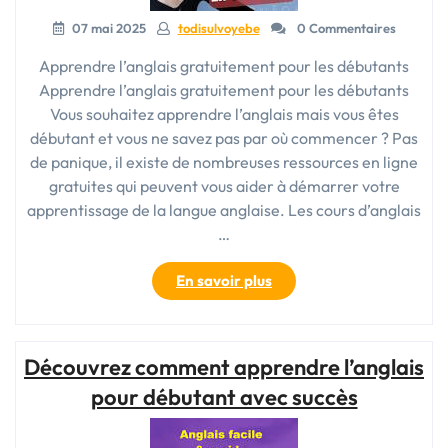
07 mai 2025
todisulvoyebe
0 Commentaires
Apprendre l’anglais gratuitement pour les débutants
Apprendre l’anglais gratuitement pour les débutants
Vous souhaitez apprendre l’anglais mais vous êtes
débutant et vous ne savez pas par où commencer ? Pas
de panique, il existe de nombreuses ressources en ligne
gratuites qui peuvent vous aider à démarrer votre
apprentissage de la langue anglaise. Les cours d’anglais
…
« Découvrez
En savoir plus
des
ressources
pour
Découvrez comment apprendre l’anglais
apprendre
l’anglais
pour débutant avec succès
gratuitement
en