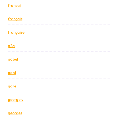
francai
français
française
g2a
gabel
gant
gare
george v
georges