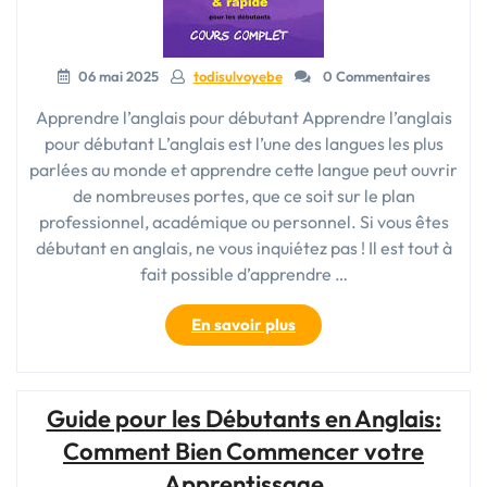
tant
que
débutant »
06 mai 2025
todisulvoyebe
0 Commentaires
Apprendre l’anglais pour débutant Apprendre l’anglais
pour débutant L’anglais est l’une des langues les plus
parlées au monde et apprendre cette langue peut ouvrir
de nombreuses portes, que ce soit sur le plan
professionnel, académique ou personnel. Si vous êtes
débutant en anglais, ne vous inquiétez pas ! Il est tout à
fait possible d’apprendre …
« Découvrez
En savoir plus
comment
apprendre
l’anglais
Guide pour les Débutants en Anglais:
pour
débutant
Comment Bien Commencer votre
avec
Apprentissage