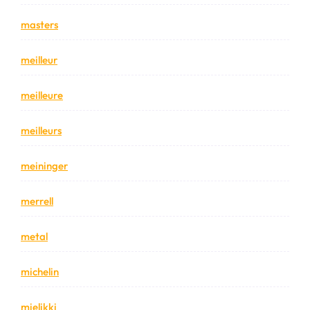
masters
meilleur
meilleure
meilleurs
meininger
merrell
metal
michelin
mielikki