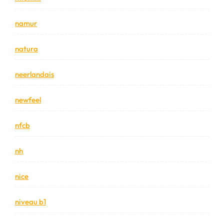
namur
natura
neerlandais
newfeel
nfcb
nh
nice
niveau b1