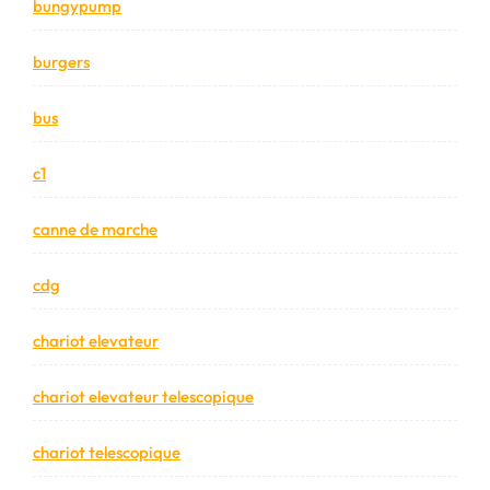
bungypump
burgers
bus
c1
canne de marche
cdg
chariot elevateur
chariot elevateur telescopique
chariot telescopique