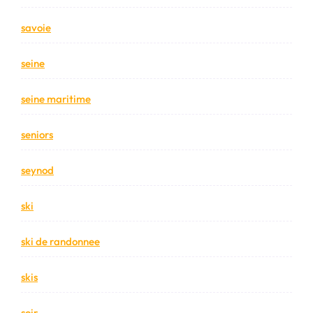
savoie
seine
seine maritime
seniors
seynod
ski
ski de randonnee
skis
soir