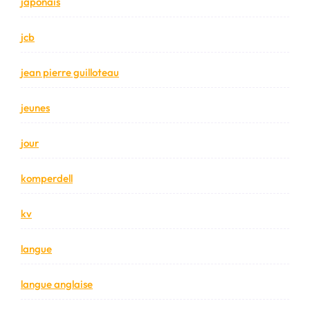
japonais
jcb
jean pierre guilloteau
jeunes
jour
komperdell
kv
langue
langue anglaise