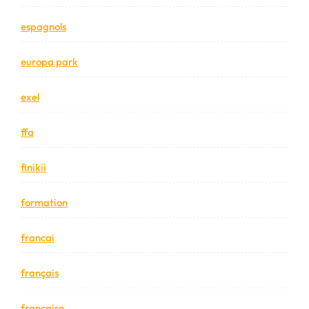
espagnols
europa park
exel
ffa
finikii
formation
francai
français
française