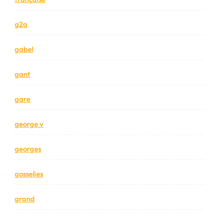
g2a
gabel
gant
gare
george v
georges
gosselies
grand