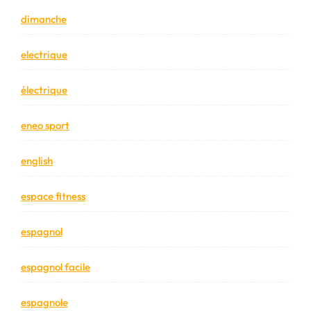
dimanche
electrique
électrique
eneo sport
english
espace fitness
espagnol
espagnol facile
espagnole