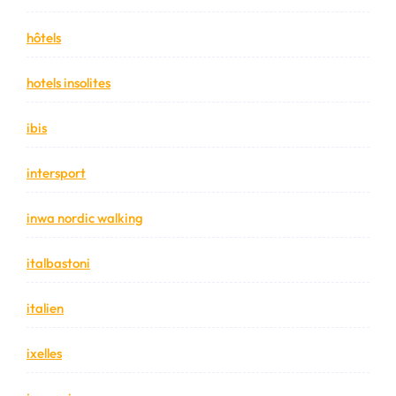
hôtels
hotels insolites
ibis
intersport
inwa nordic walking
italbastoni
italien
ixelles