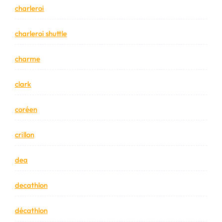
charleroi
charleroi shuttle
charme
clark
coréen
crillon
dea
decathlon
décathlon