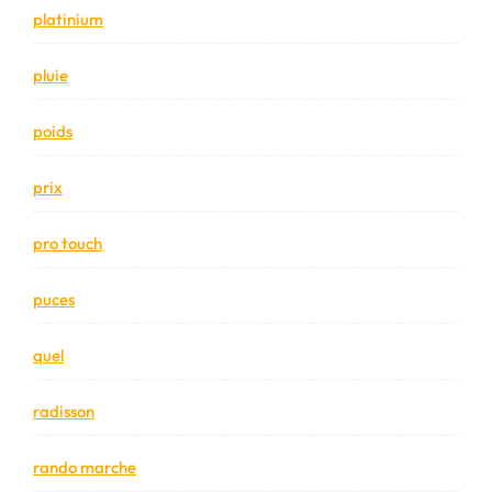
platinium
pluie
poids
prix
pro touch
puces
quel
radisson
rando marche