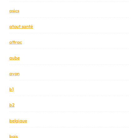
asics
atout santé
attrac
aube
avon
b1
b2
belgique
bois