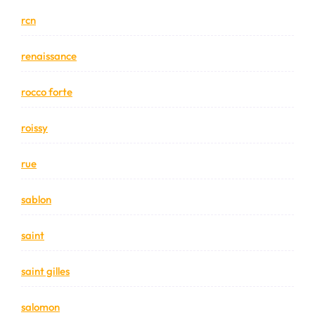
rcn
renaissance
rocco forte
roissy
rue
sablon
saint
saint gilles
salomon