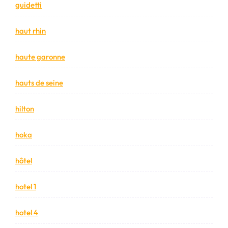
guidetti
haut rhin
haute garonne
hauts de seine
hilton
hoka
hôtel
hotel 1
hotel 4