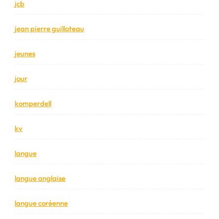
jcb
jean pierre guilloteau
jeunes
jour
komperdell
kv
langue
langue anglaise
langue coréenne