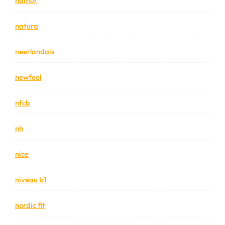
namur
natura
neerlandais
newfeel
nfcb
nh
nice
niveau b1
nordic fit