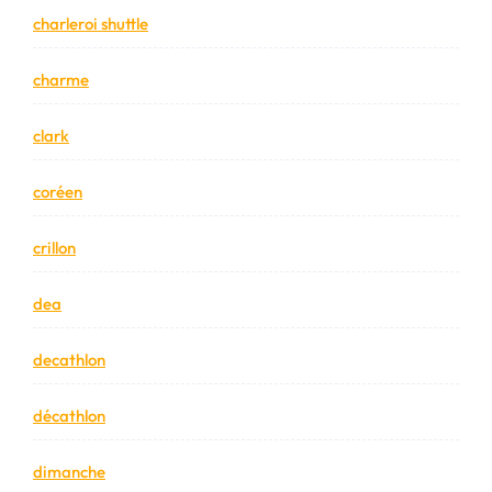
charleroi shuttle
charme
clark
coréen
crillon
dea
decathlon
décathlon
dimanche