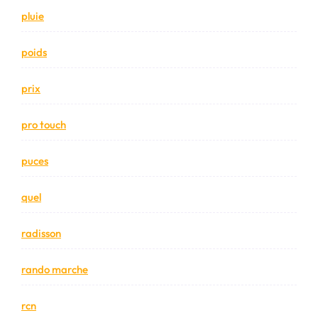
pluie
poids
prix
pro touch
puces
quel
radisson
rando marche
rcn