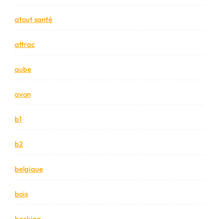
atout santé
attrac
aube
avon
b1
b2
belgique
bois
booking