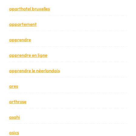
aparthotel bruxelles
appartement
apprendre
apprendre en ligne
apprendre le néerlandais
ares
arthrose
asahi
asics