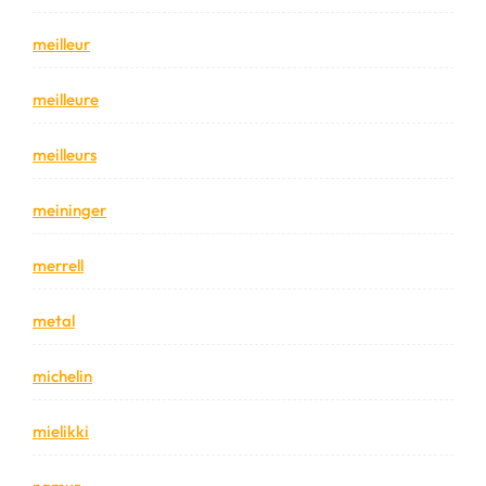
meilleur
meilleure
meilleurs
meininger
merrell
metal
michelin
mielikki