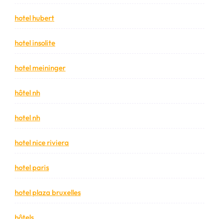
hotel hubert
hotel insolite
hotel meininger
hôtel nh
hotel nh
hotel nice riviera
hotel paris
hotel plaza bruxelles
hôtels