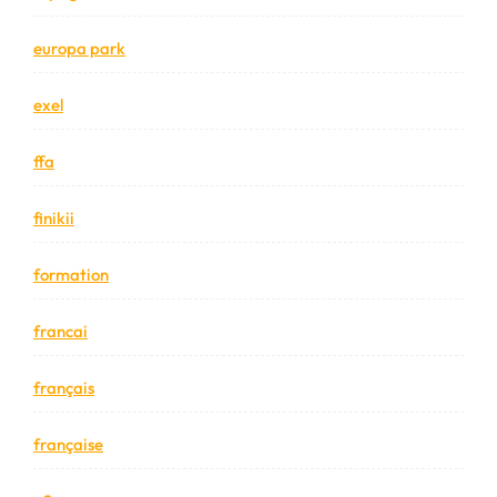
europa park
exel
ffa
finikii
formation
francai
français
française