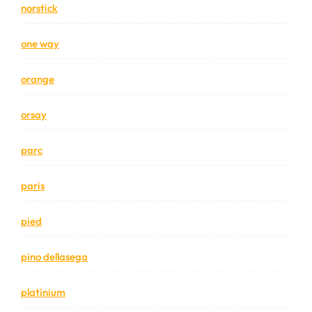
norstick
one way
orange
orsay
parc
paris
pied
pino dellasega
platinium