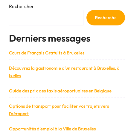
une
Rechercher
nouvelle
façon
Recherche
amusante
de
Derniers messages
pratiquer
la
marche
Cours de Français Gratuits à Bruxelles
nordique »
Découvrez la gastronomie d’un restaurant à Bruxelles, à
Ixelles
Guide des prix des taxis aéroportuaires en Belgique
Options de transport pour faciliter vos trajets vers
l’aéroport
Opportunités d’emploi à la Ville de Bruxelles