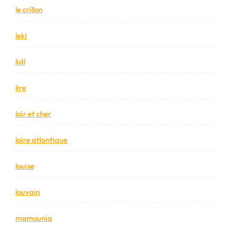
le crillon
leki
lidl
lire
loir et cher
loire atlantique
louise
louvain
mamounia