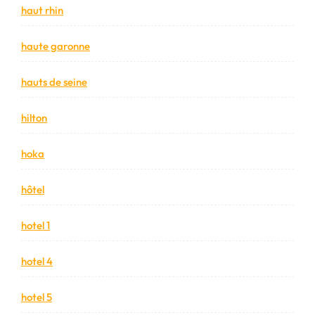
haut rhin
haute garonne
hauts de seine
hilton
hoka
hôtel
hotel 1
hotel 4
hotel 5