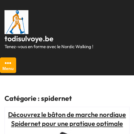
Passer
au
contenu
todisulvoye.be
Tenez-vous en forme avec le Nordic Walking !
Menu
Catégorie :
spidernet
Découvrez le bâton de marche nordique
Spidernet pour une pratique optimale