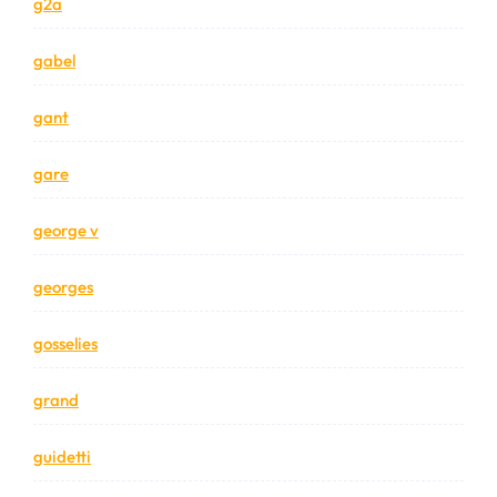
g2a
gabel
gant
gare
george v
georges
gosselies
grand
guidetti