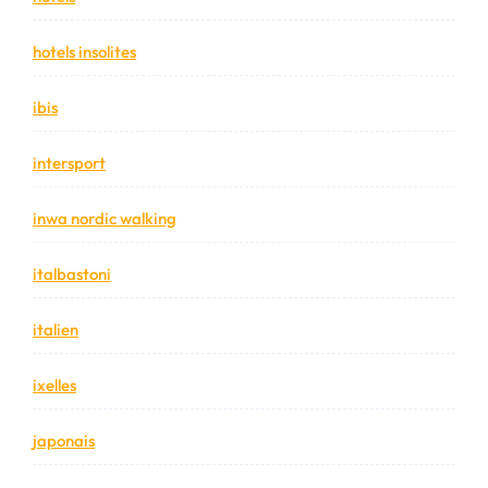
hotels insolites
ibis
intersport
inwa nordic walking
italbastoni
italien
ixelles
japonais