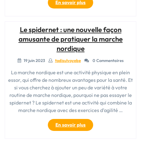
« Découvrez
En savoir plus
le
bâton
de
Le spidernet : une nouvelle façon
marche
nordique
amusante de pratiquer la marche
Spidernet
nordique
pour
une
19 juin 2023
todisulvoyebe
0 Commentaires
pratique
optimale »
La marche nordique est une activité physique en plein
essor, qui offre de nombreux avantages pour la santé. Et
si vous cherchez à ajouter un peu de variété à votre
routine de marche nordique, pourquoi ne pas essayer le
spidernet ? Le spidernet est une activité qui combine la
marche nordique avec des exercices d’agilité …
« Le
En savoir plus
spidernet
: