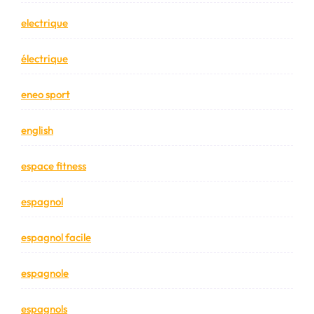
electrique
électrique
eneo sport
english
espace fitness
espagnol
espagnol facile
espagnole
espagnols