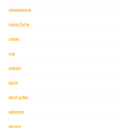
renaissance
rocco forte
roissy
rue
sablon
saint
saint gilles
salomon
savoie