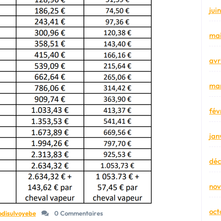
jui
mai
avr
mar
fév
jan
dé
no
oct
odisulvoyebe
0 Commentaires