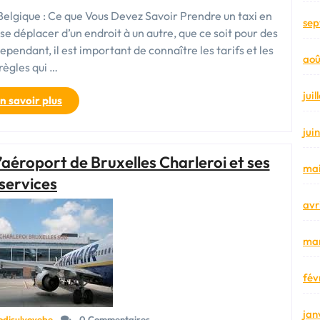
 Belgique : Ce que Vous Devez Savoir Prendre un taxi en
sep
se déplacer d’un endroit à un autre, que ce soit pour des
pendant, il est important de connaître les tarifs et les
aoû
règles qui …
jui
« Découvrez
n savoir plus
les
Tarifs
jui
des
aéroport de Bruxelles Charleroi et ses
Taxis
mai
en
services
Belgique
avr
:
Prix
et
mar
Règlementation »
fév
jan
odisulvoyebe
0 Commentaires