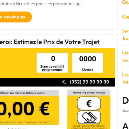
Cou
ratuits à Bruxelles pour les personnes qui …
Opp
« Cours
n savoir plus
de
Français
Ser
Gratuits
Tra
eroi: Estimez le Prix de Votre Trajet
à
Bruxelles »
Les
ver
Les
Vot
D
Auc
A