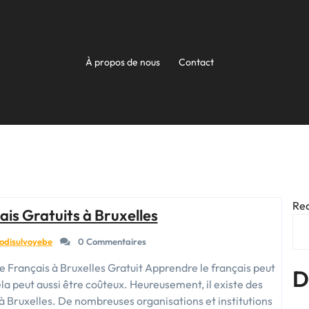
À propos de nous
Contact
Re
is Gratuits à Bruxelles
todisulvoyebe
0 Commentaires
e Français à Bruxelles Gratuit Apprendre le français peut
D
la peut aussi être coûteux. Heureusement, il existe des
 à Bruxelles. De nombreuses organisations et institutions