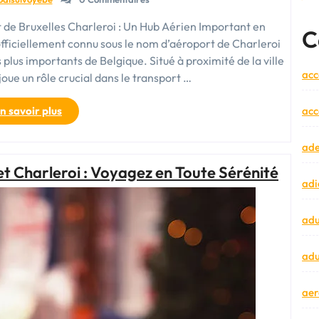
 de Bruxelles Charleroi : Un Hub Aérien Important en
C
officiellement connu sous le nom d’aéroport de Charleroi
 plus importants de Belgique. Situé à proximité de la ville
acc
joue un rôle crucial dans le transport …
« Guide
n savoir plus
acc
de
voyage
ad
:
et Charleroi : Voyagez en Toute Sérénité
Découvrez
adi
l’aéroport
de
Bruxelles
adu
Charleroi
et
adu
ses
services »
aer