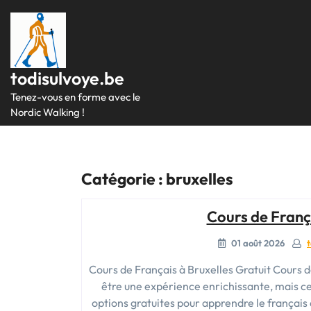
Passer
au
contenu
todisulvoye.be
Tenez-vous en forme avec le
Nordic Walking !
Catégorie :
bruxelles
Cours de França
01 août 2026
Cours de Français à Bruxelles Gratuit Cours d
être une expérience enrichissante, mais ce
options gratuites pour apprendre le français