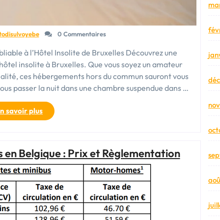
mar
fév
todisulvoyebe
0 Commentaires
bliable à l’Hôtel Insolite de Bruxelles Découvrez une
jan
ôtel insolite à Bruxelles. Que vous soyez un amateur
nalité, ces hébergements hors du commun sauront vous
dé
vous passer la nuit dans une chambre suspendue dans …
no
« Découvrez
n savoir plus
l’Originalité
oct
d’un
Hôtel
s en Belgique : Prix et Règlementation
Insolite
sep
à
Bruxelles »
aoû
jui