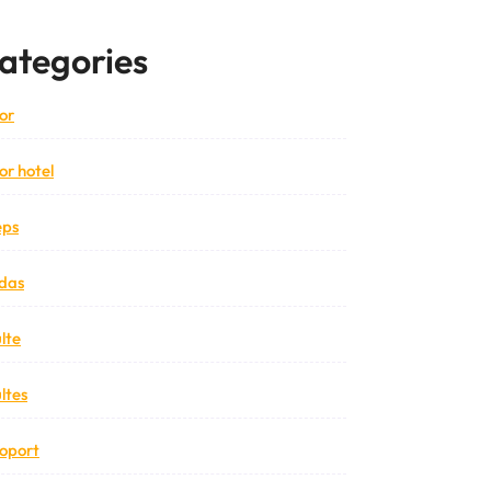
ategories
or
or hotel
eps
das
lte
ltes
oport