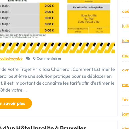
aoû
jui
jui
mai
todisulvoyebe
0 Commentaires
 de Votre Trajet Prix Taxi Charleroi: Comment Estimer le
avr
eroi peut être une solution pratique pour se déplacer en
, il est important de connaître les tarifs afin d’estimer le
mar
ût de votre …
fév
« Les
n savoir plus
Tarifs
jan
des
Taxis
 d’un Hôtel Insolite à Bruxelles
à
dé