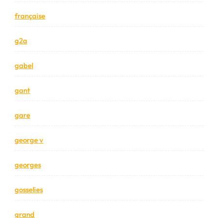
française
g2a
gabel
gant
gare
george v
georges
gosselies
grand