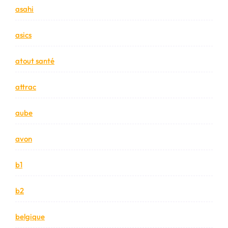
asahi
asics
atout santé
attrac
aube
avon
b1
b2
belgique