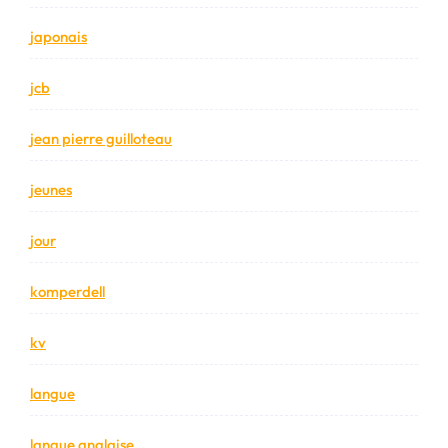
japonais
jcb
jean pierre guilloteau
jeunes
jour
komperdell
kv
langue
langue anglaise