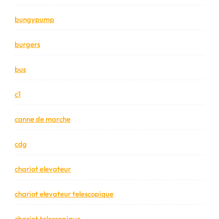
bungypump
burgers
bus
c1
canne de marche
cdg
chariot elevateur
chariot elevateur telescopique
chariot telescopique