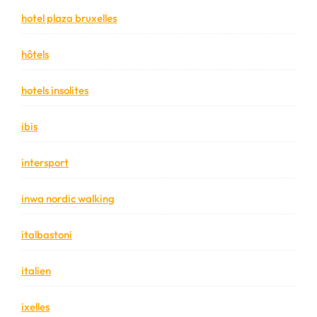
hotel plaza bruxelles
hôtels
hotels insolites
ibis
intersport
inwa nordic walking
italbastoni
italien
ixelles