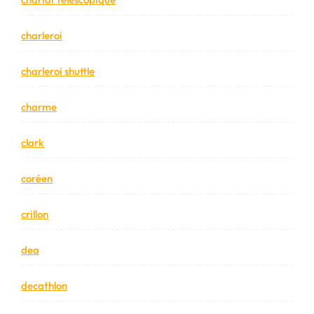
charleroi
charleroi shuttle
charme
clark
coréen
crillon
dea
decathlon