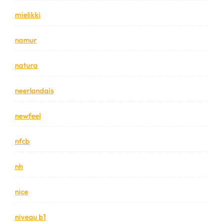
mielikki
namur
natura
neerlandais
newfeel
nfcb
nh
nice
niveau b1