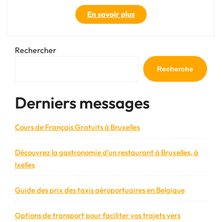
« Coupe
En savoir plus
du
Monde
de
Rechercher
la
Marche
Recherche
Nordique »
Derniers messages
Cours de Français Gratuits à Bruxelles
Découvrez la gastronomie d’un restaurant à Bruxelles, à
Ixelles
Guide des prix des taxis aéroportuaires en Belgique
Options de transport pour faciliter vos trajets vers