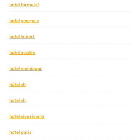
hotel formule 1
hotel george v
hotel hubert
hotel insolite
hotel meininger
hôtel nh
hotel nh
hotel nice riviera
hotel paris