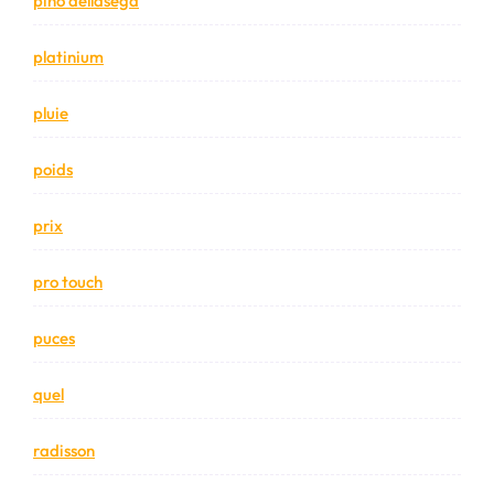
pino dellasega
platinium
pluie
poids
prix
pro touch
puces
quel
radisson