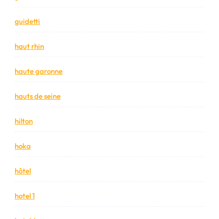
guidetti
haut rhin
haute garonne
hauts de seine
hilton
hoka
hôtel
hotel 1