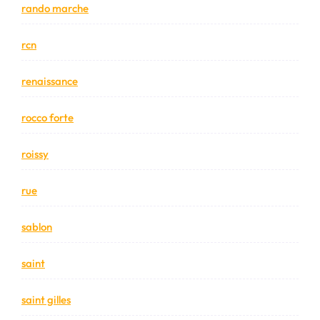
rando marche
rcn
renaissance
rocco forte
roissy
rue
sablon
saint
saint gilles