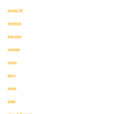
nordic fit
norstick
one way
orange
orsay
parc
paris
pied