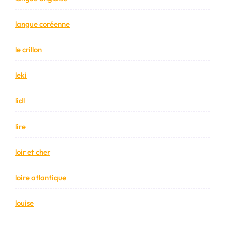
langue coréenne
le crillon
leki
lidl
lire
loir et cher
loire atlantique
louise