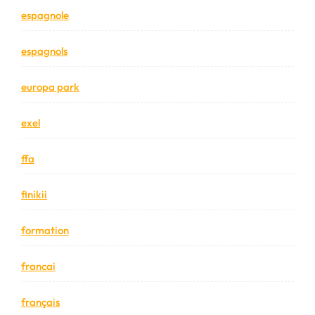
espagnole
espagnols
europa park
exel
ffa
finikii
formation
francai
français