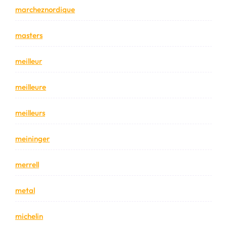
marcheznordique
masters
meilleur
meilleure
meilleurs
meininger
merrell
metal
michelin