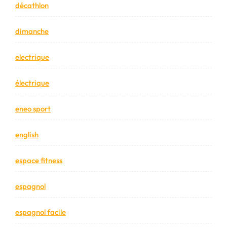
décathlon
dimanche
electrique
électrique
eneo sport
english
espace fitness
espagnol
espagnol facile