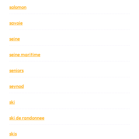
salomon
savoie
seine
seine maritime
seniors
seynod
ski
ski de randonnee
skis