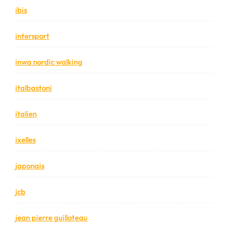
ibis
intersport
inwa nordic walking
italbastoni
italien
ixelles
japonais
jcb
jean pierre guilloteau