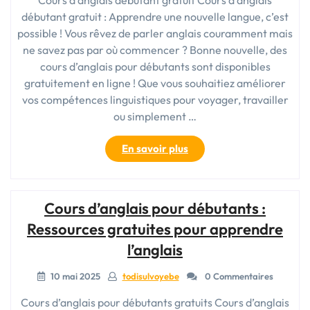
débutant gratuit : Apprendre une nouvelle langue, c’est
possible ! Vous rêvez de parler anglais couramment mais
ne savez pas par où commencer ? Bonne nouvelle, des
cours d’anglais pour débutants sont disponibles
gratuitement en ligne ! Que vous souhaitiez améliorer
vos compétences linguistiques pour voyager, travailler
ou simplement …
« Cours
En savoir plus
d’anglais
pour
débutants
Cours d’anglais pour débutants :
:
Accès
Ressources gratuites pour apprendre
gratuit
l’anglais
à
l’apprentissage »
10 mai 2025
todisulvoyebe
0 Commentaires
Cours d’anglais pour débutants gratuits Cours d’anglais