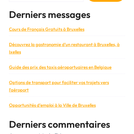
gratuitement
en
Derniers messages
tant
que
débutant »
Cours de Français Gratuits à Bruxelles
Découvrez la gastronomie d’un restaurant à Bruxelles, à
Ixelles
Guide des prix des taxis aéroportuaires en Belgique
Options de transport pour faciliter vos trajets vers
l’aéroport
Opportunités d’emploi à la Ville de Bruxelles
Derniers commentaires