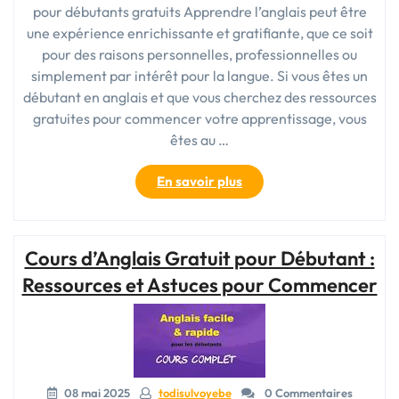
pour débutants gratuits Apprendre l’anglais peut être
une expérience enrichissante et gratifiante, que ce soit
pour des raisons personnelles, professionnelles ou
simplement par intérêt pour la langue. Si vous êtes un
débutant en anglais et que vous cherchez des ressources
gratuites pour commencer votre apprentissage, vous
êtes au …
« Cours
En savoir plus
d’anglais
pour
débutants
Cours d’Anglais Gratuit pour Débutant :
:
Ressources
Ressources et Astuces pour Commencer
gratuites
pour
apprendre
l’anglais »
08 mai 2025
todisulvoyebe
0 Commentaires