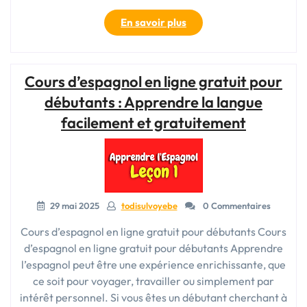
« Cours
En savoir plus
Débutant
Anglais
Gratuit:
Cours d’espagnol en ligne gratuit pour
Apprendre
sans
débutants : Apprendre la langue
Frais »
facilement et gratuitement
29 mai 2025
todisulvoyebe
0 Commentaires
Cours d’espagnol en ligne gratuit pour débutants Cours
d’espagnol en ligne gratuit pour débutants Apprendre
l’espagnol peut être une expérience enrichissante, que
ce soit pour voyager, travailler ou simplement par
intérêt personnel. Si vous êtes un débutant cherchant à