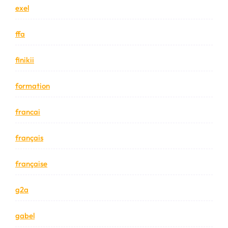
exel
ffa
finikii
formation
francai
français
française
g2a
gabel