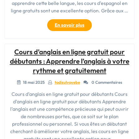
apprendre cette belle langue, les cours d’espagnol en
ligne gratuits sont une excellente option. Grâce aux …
« Cours
En savoir plus
d’espagnol
en
ligne
Cours d’anglais en ligne gratuit pour
gratuit
pour
débutants : Apprendre l’anglais à votre
débutants
rythme et gratuitement
:
Apprendre
18 mai 2025
todisulvoyebe
0 Commentaires
la
langue
Cours d’anglais en ligne gratuit pour débutants Cours
facilement
d’anglais en ligne gratuit pour débutants Apprendre
et
l’anglais est une compétence précieuse qui peut ouvrir
gratuitement »
de nombreuses portes, que ce soit sur le plan
professionnel ou personnel. Si vous êtes un débutant
cherchant à améliorer votre anglais, les cours en ligne
gratuits sont une excellente option pour …