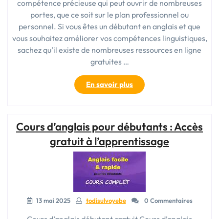
compétence précieuse qui peut ouvrir de nombreuses
portes, que ce soit sur le plan professionnel ou
personnel. Si vous êtes un débutant en anglais et que
vous souhaitez améliorer vos compétences linguistiques,
sachez qu’il existe de nombreuses ressources en ligne
gratuites …
« Cours
En savoir plus
d’anglais
gratuits
pour
Cours d’anglais pour débutants : Accès
débutants:
Apprendre
gratuit à l’apprentissage
l’anglais
sans
frais! »
13 mai 2025
todisulvoyebe
0 Commentaires
Cours d’anglais débutant gratuit Cours d’anglais