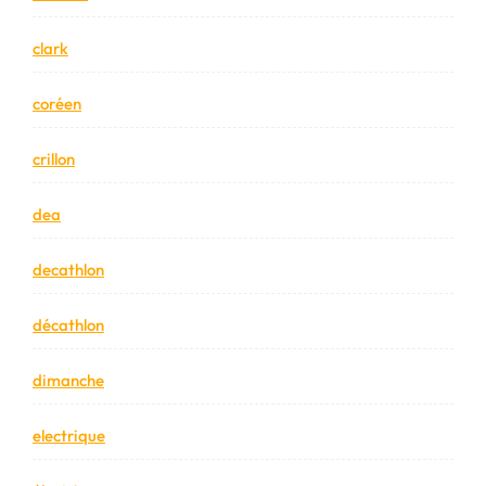
clark
coréen
crillon
dea
decathlon
décathlon
dimanche
electrique