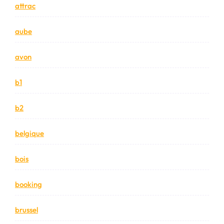
attrac
aube
avon
b1
b2
belgique
bois
booking
brussel