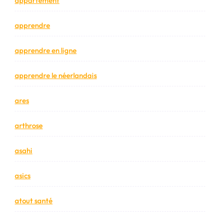
appartement
apprendre
apprendre en ligne
apprendre le néerlandais
ares
arthrose
asahi
asics
atout santé