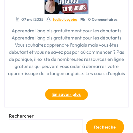
Commencer »
07 mai 2025
todisulvoyebe
0 Commentaires
Apprendre l’anglais gratuitement pour les débutants
Apprendre l’anglais gratuitement pour les débutants
Vous souhaitez apprendre l’anglais mais vous êtes
débutant et vous ne savez pas par où commencer ? Pas
de panique, il existe de nombreuses ressources en ligne
gratuites qui peuvent vous aider à démarrer votre
apprentissage de la langue anglaise. Les cours d’anglais
…
« Découvrez
En savoir plus
des
ressources
pour
Rechercher
apprendre
l’anglais
Recherche