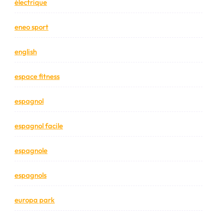
électrique
eneo sport
english
espace fitness
espagnol
espagnol facile
espagnole
espagnols
europa park