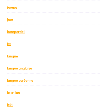
jeunes
jour
komperdell
kv
langue
langue anglaise
langue coréenne
le crillon
leki