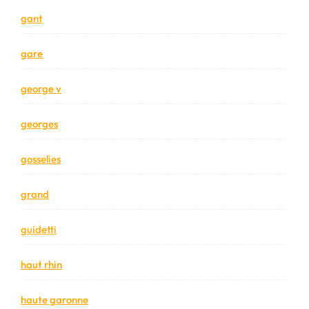
gant
gare
george v
georges
gosselies
grand
guidetti
haut rhin
haute garonne