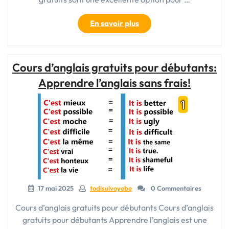
« Cours
En savoir plus
d’anglais
en
ligne
Cours d’anglais gratuits pour débutants:
gratuit
pour
Apprendre l’anglais sans frais!
débutants
:
Apprendre
l’anglais
à
votre
rythme
et
gratuitement »
17 mai 2025
todisulvoyebe
0 Commentaires
Cours d’anglais gratuits pour débutants Cours d’anglais
gratuits pour débutants Apprendre l’anglais est une