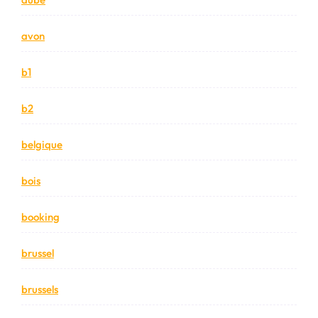
avon
b1
b2
belgique
bois
booking
brussel
brussels