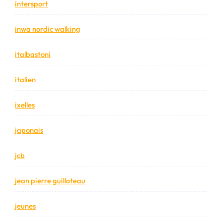
intersport
inwa nordic walking
italbastoni
italien
ixelles
japonais
jcb
jean pierre guilloteau
jeunes