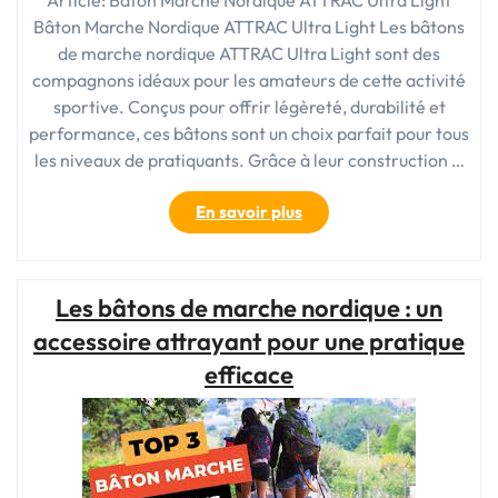
Article: Bâton Marche Nordique ATTRAC Ultra Light
Bâton Marche Nordique ATTRAC Ultra Light Les bâtons
de marche nordique ATTRAC Ultra Light sont des
compagnons idéaux pour les amateurs de cette activité
sportive. Conçus pour offrir légèreté, durabilité et
performance, ces bâtons sont un choix parfait pour tous
les niveaux de pratiquants. Grâce à leur construction …
« Découvrez
En savoir plus
les
Bâtons
de
Les bâtons de marche nordique : un
Marche
Nordique
accessoire attrayant pour une pratique
ATTRAC
efficace
Ultra
Light
pour
une
Pratique