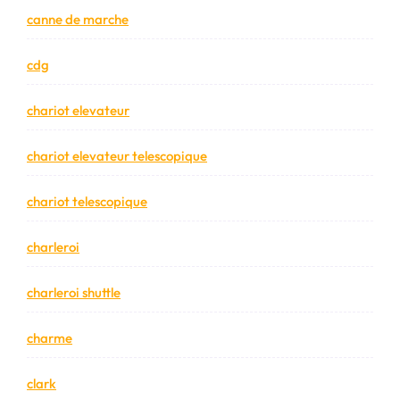
canne de marche
cdg
chariot elevateur
chariot elevateur telescopique
chariot telescopique
charleroi
charleroi shuttle
charme
clark