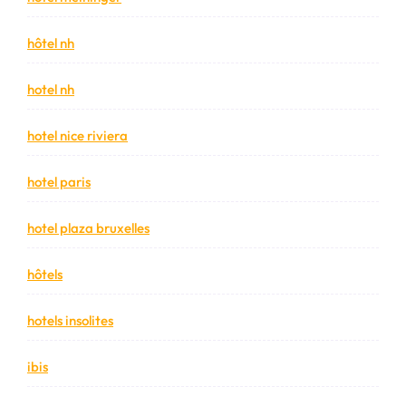
hôtel nh
hotel nh
hotel nice riviera
hotel paris
hotel plaza bruxelles
hôtels
hotels insolites
ibis