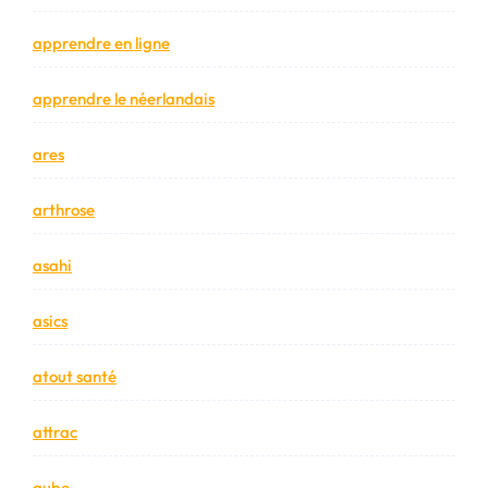
apprendre en ligne
apprendre le néerlandais
ares
arthrose
asahi
asics
atout santé
attrac
aube