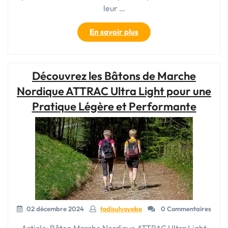
leur …
« Découvrez
En savoir plus
les
Bâtons
de
Découvrez les Bâtons de Marche
Marche
Nordique
Nordique ATTRAC Ultra Light pour une
Attrac
Pratique Légère et Performante
Ultra
Light:
Légèreté
et
Performance
au
Rendez-
vous »
02 décembre 2024
todisulvoyebe
0 Commentaires