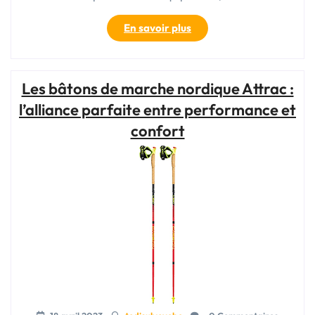
« Choisir
En savoir plus
le
bon
bâton
Les bâtons de marche nordique Attrac :
de
marche
l’alliance parfaite entre performance et
attrac
confort
pour
votre
pratique
de
la
marche
nordique »