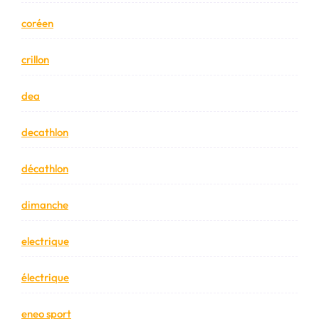
coréen
crillon
dea
decathlon
décathlon
dimanche
electrique
électrique
eneo sport