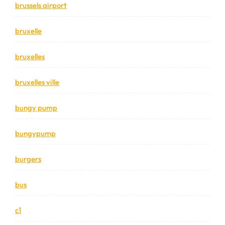
brussels airport
bruxelle
bruxelles
bruxelles ville
bungy pump
bungypump
burgers
bus
c1