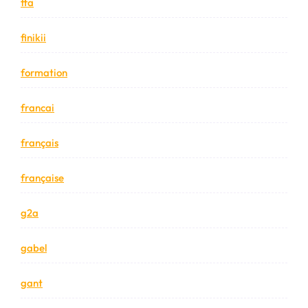
ffa
finikii
formation
francai
français
française
g2a
gabel
gant