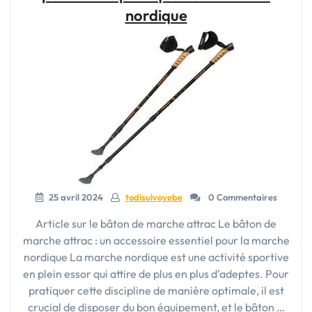
un
nordique
accessoire
attrayant
pour
une
pratique
efficace »
25 avril 2024
todisulvoyebe
0 Commentaires
Article sur le bâton de marche attrac Le bâton de
marche attrac : un accessoire essentiel pour la marche
nordique La marche nordique est une activité sportive
en plein essor qui attire de plus en plus d’adeptes. Pour
pratiquer cette discipline de manière optimale, il est
crucial de disposer du bon équipement, et le bâton …