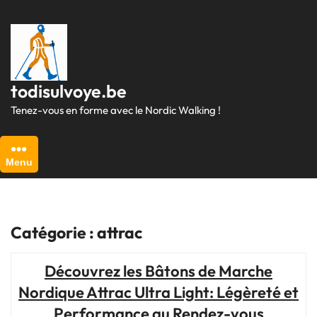
Passer
au
contenu
todisulvoye.be
Tenez-vous en forme avec le Nordic Walking !
Menu
Catégorie :
attrac
Découvrez les Bâtons de Marche
Nordique Attrac Ultra Light: Légèreté et
Performance au Rendez-vous