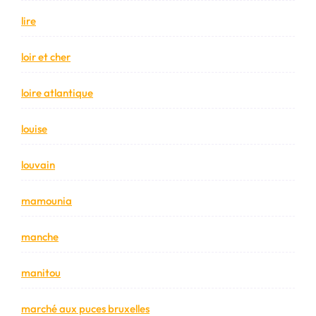
lire
loir et cher
loire atlantique
louise
louvain
mamounia
manche
manitou
marché aux puces bruxelles