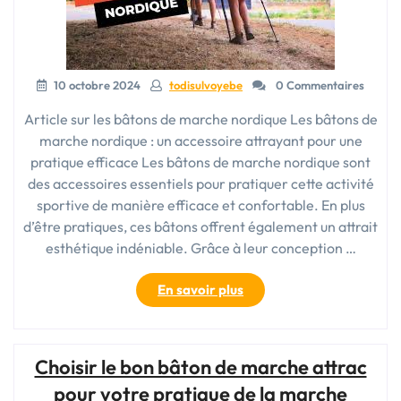
Légère
et
Performante »
10 octobre 2024
todisulvoyebe
0 Commentaires
Article sur les bâtons de marche nordique Les bâtons de
marche nordique : un accessoire attrayant pour une
pratique efficace Les bâtons de marche nordique sont
des accessoires essentiels pour pratiquer cette activité
sportive de manière efficace et confortable. En plus
d’être pratiques, ces bâtons offrent également un attrait
esthétique indéniable. Grâce à leur conception …
« Les
En savoir plus
bâtons
de
marche
Choisir le bon bâton de marche attrac
nordique
:
pour votre pratique de la marche