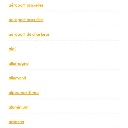
aéroport bruxelles
aeroport bruxelles
aeroport de charleroi
aldi
allemagne
allemand
alpes maritimes
aluminium
amazon