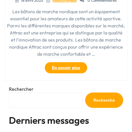
18 avril 2023
todisulvoyebe
0 Commentaires
Les bâtons de marche nordique sont un équipement
essentiel pour les amateurs de cette activité sportive.
Parmi les différentes marques disponibles sur le marché,
Attrac est une entreprise qui se distingue par la qualité
et l’innovation de ses produits. Les bâtons de marche
nordique Attrac sont conçus pour offrir une expérience
de marche confortable et …
« Les
En savoir plus
bâtons
de
marche
Rechercher
nordique
Attrac
Recherche
:
l’alliance
Derniers messages
parfaite
entre