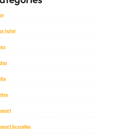
or
or hotel
eps
das
lte
ltes
oport
oport bruxelles