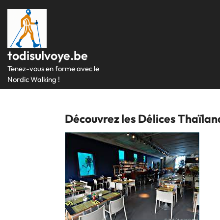
Passer
au
contenu
todisulvoye.be
Tenez-vous en forme avec le
Nordic Walking !
Découvrez les Délices Thaïlan