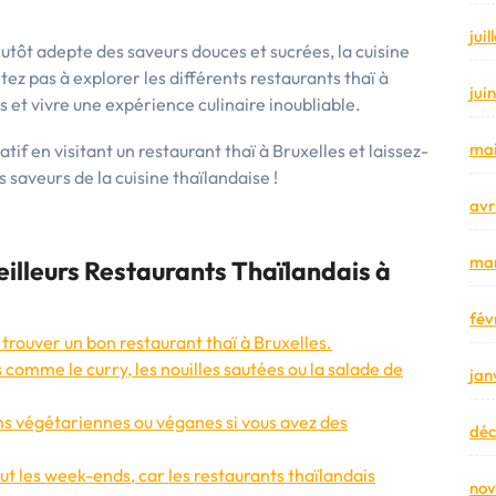
jui
utôt adepte des saveurs douces et sucrées, la cuisine
sitez pas à explorer les différents restaurants thaï à
jui
 et vivre une expérience culinaire inoubliable.
mai
tif en visitant un restaurant thaï à Bruxelles et laissez-
s saveurs de la cuisine thaïlandaise !
avr
mar
eilleurs Restaurants Thaïlandais à
fév
 trouver un bon restaurant thaï à Bruxelles.
 comme le curry, les nouilles sautées ou la salade de
jan
ons végétariennes ou véganes si vous avez des
dé
out les week-ends, car les restaurants thaïlandais
no