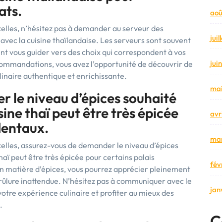
ats.
aoû
xelles, n’hésitez pas à demander au serveur des
jui
avec la cuisine thaïlandaise. Les serveurs sont souvent
ent vous guider vers des choix qui correspondent à vos
jui
ommandations, vous avez l’opportunité de découvrir de
linaire authentique et enrichissante.
mai
 le niveau d’épices souhaité
sine thaï peut être très épicée
avr
dentaux.
mar
uxelles, assurez-vous de demander le niveau d’épices
thaï peut être très épicée pour certains palais
fév
en matière d’épices, vous pourrez apprécier pleinement
rûlure inattendue. N’hésitez pas à communiquer avec le
jan
otre expérience culinaire et profiter au mieux des
.
C