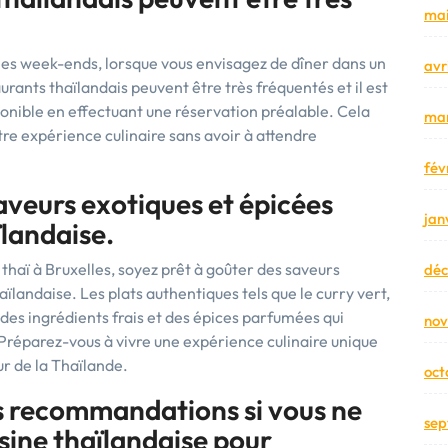
mai
 les week-ends, lorsque vous envisagez de dîner dans un
avr
aurants thaïlandais peuvent être très fréquentés et il est
ponible en effectuant une réservation préalable. Cela
mar
re expérience culinaire sans avoir à attendre
fév
aveurs exotiques et épicées
jan
ïlandaise.
thaï à Bruxelles, soyez prêt à goûter des saveurs
dé
aïlandaise. Les plats authentiques tels que le curry vert,
des ingrédients frais et des épices parfumées qui
no
Préparez-vous à vivre une expérience culinaire unique
r de la Thaïlande.
oct
 recommandations si vous ne
sep
isine thaïlandaise pour