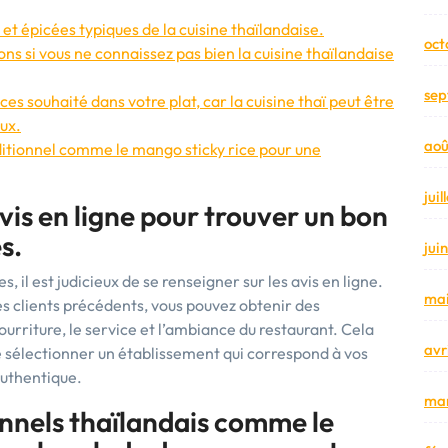
et épicées typiques de la cuisine thaïlandaise.
oct
si vous ne connaissez pas bien la cuisine thaïlandaise
sep
s souhaité dans votre plat, car la cuisine thaï peut être
ux.
aoû
ditionnel comme le mango sticky rice pour une
jui
vis en ligne pour trouver un bon
s.
jui
, il est judicieux de se renseigner sur les avis en ligne.
mai
es clients précédents, vous pouvez obtenir des
ourriture, le service et l’ambiance du restaurant. Cela
avr
de sélectionner un établissement qui correspond à vos
authentique.
mar
onnels thaïlandais comme le