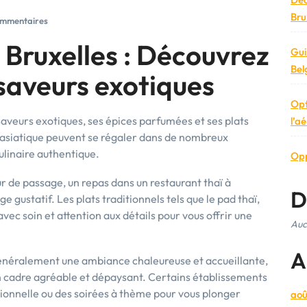
Brux
mmentaires
 Bruxelles : Découvrez
Gui
Bel
saveurs exotiques
Opt
saveurs exotiques, ses épices parfumées et ses plats
l’a
e asiatique peuvent se régaler dans de nombreux
ulinaire authentique.
Opp
ur de passage, un repas dans un restaurant thaï à
D
e gustatif. Les plats traditionnels tels que le pad thaï,
avec soin et attention aux détails pour vous offrir une
Auc
A
généralement une ambiance chaleureuse et accueillante,
n cadre agréable et dépaysant. Certains établissements
ionnelle ou des soirées à thème pour vous plonger
aoû