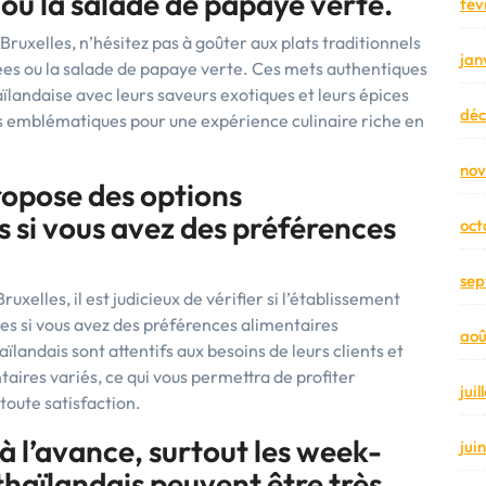
s ou la salade de papaye verte.
fév
 Bruxelles, n’hésitez pas à goûter aux plats traditionnels
jan
autées ou la salade de papaye verte. Ces mets authentiques
ïlandaise avec leurs saveurs exotiques et leurs épices
dé
s emblématiques pour une expérience culinaire riche en
no
propose des options
 si vous avez des préférences
oct
sep
uxelles, il est judicieux de vérifier si l’établissement
s si vous avez des préférences alimentaires
aoû
aïlandais sont attentifs aux besoins de leurs clients et
aires variés, ce qui vous permettra de profiter
jui
toute satisfaction.
à l’avance, surtout les week-
jui
thaïlandais peuvent être très