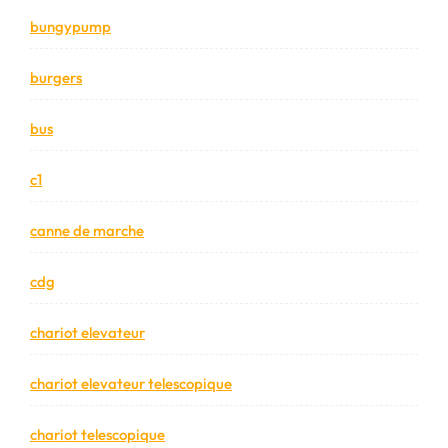
bungypump
burgers
bus
c1
canne de marche
cdg
chariot elevateur
chariot elevateur telescopique
chariot telescopique