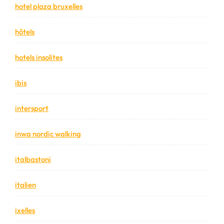
hotel plaza bruxelles
hôtels
hotels insolites
ibis
intersport
inwa nordic walking
italbastoni
italien
ixelles