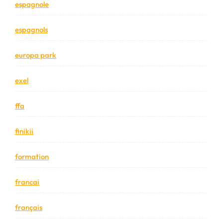
espagnole
espagnols
europa park
exel
ffa
finikii
formation
francai
français