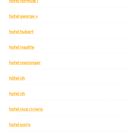
hotel formule 1
hotel george v
hotel hubert
hotel insolite
hotel meininger
hôtel nh
hotel nh
hotel nice riviera
hotel paris