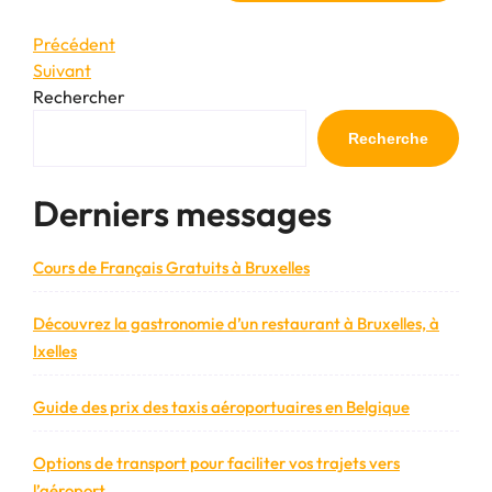
Navigation
Article
Précédent
précédent
Article
Suivant
de
suivant
Rechercher
l’article
Recherche
Derniers messages
Cours de Français Gratuits à Bruxelles
Découvrez la gastronomie d’un restaurant à Bruxelles, à
Ixelles
Guide des prix des taxis aéroportuaires en Belgique
Options de transport pour faciliter vos trajets vers
l’aéroport