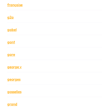
française
g2a
gabel
gant
gare
george v
georges
gosselies
grand