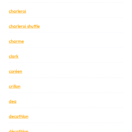
charleroi
charleroi shuttle
charme
clark
coréen
crillon
dea
decathlon
décathlon