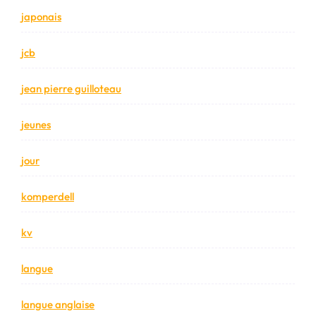
japonais
jcb
jean pierre guilloteau
jeunes
jour
komperdell
kv
langue
langue anglaise