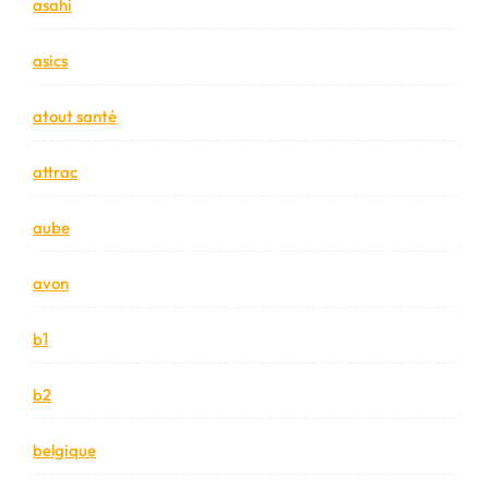
asahi
asics
atout santé
attrac
aube
avon
b1
b2
belgique