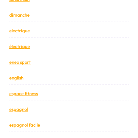
dimanche
electrique
électrique
eneo sport
english
espace fitness
espagnol
espagnol facile