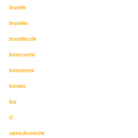
bruxelle
bruxelles
bruxelles ville
bungy pump
bungypump
burgers
bus
c1
canne de marche