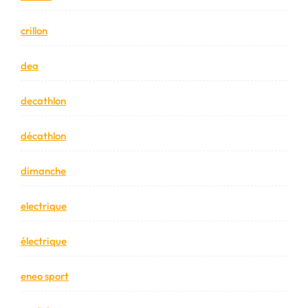
crillon
dea
decathlon
décathlon
dimanche
electrique
électrique
eneo sport