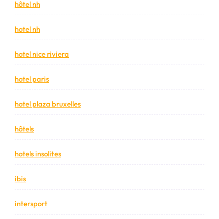
hôtel nh
hotel nh
hotel nice riviera
hotel paris
hotel plaza bruxelles
hôtels
hotels insolites
ibis
intersport