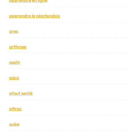
apprendre en ligne
apprendre le néerlandais
ares
arthrose
asahi
asics
atout santé
attrac
aube