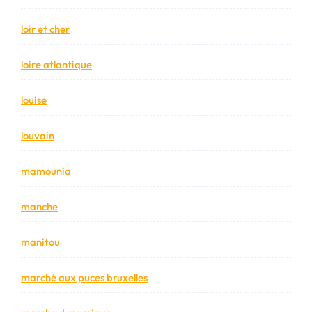
loir et cher
loire atlantique
louise
louvain
mamounia
manche
manitou
marché aux puces bruxelles