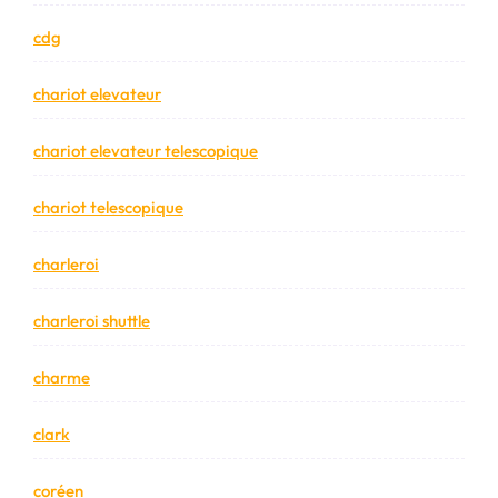
cdg
chariot elevateur
chariot elevateur telescopique
chariot telescopique
charleroi
charleroi shuttle
charme
clark
coréen