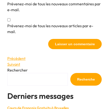
Prévenez-moi de tous les nouveaux commentaires par
e-mail.
Prévenez-moi de tous les nouveaux articles par e-
mail.
Navigation
Article
Précédent
précédent
Article
Suivant
de
suivant
Rechercher
l’article
Recherche
Derniers messages
Cours de Français Gratuits à Bruxelles