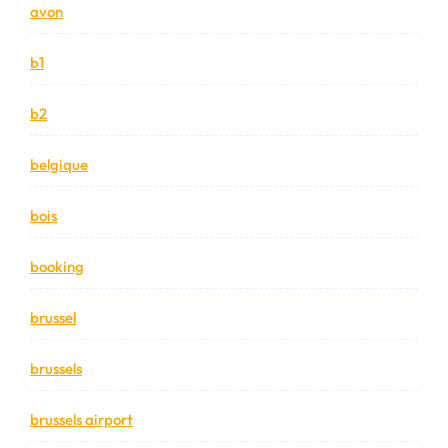
avon
b1
b2
belgique
bois
booking
brussel
brussels
brussels airport