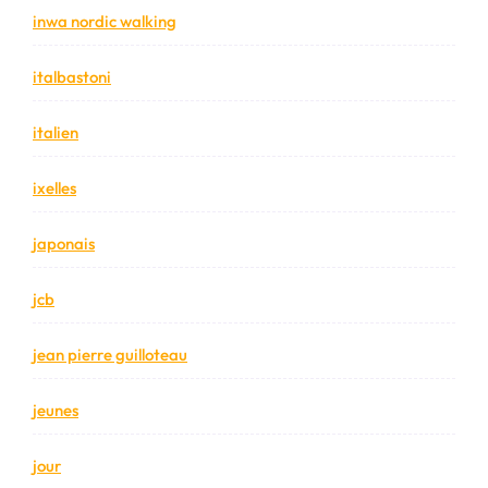
inwa nordic walking
italbastoni
italien
ixelles
japonais
jcb
jean pierre guilloteau
jeunes
jour