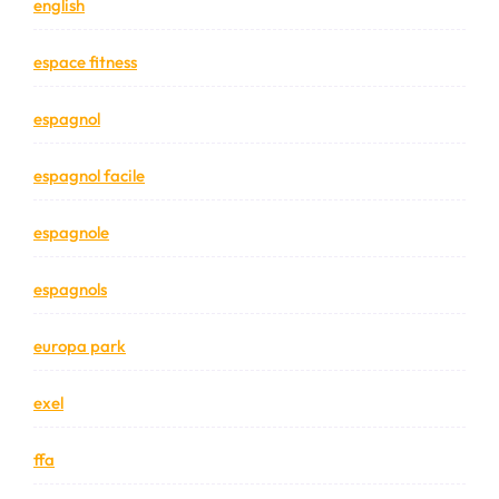
english
espace fitness
espagnol
espagnol facile
espagnole
espagnols
europa park
exel
ffa