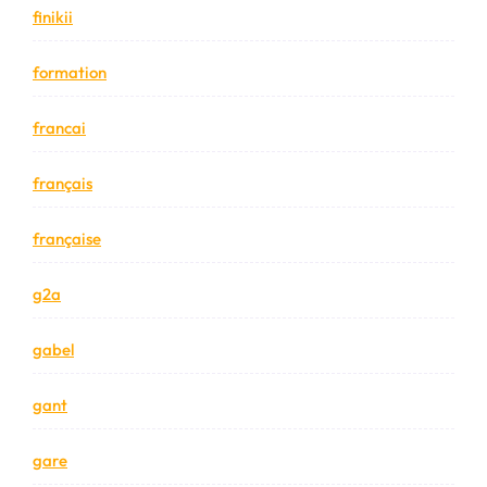
finikii
formation
francai
français
française
g2a
gabel
gant
gare