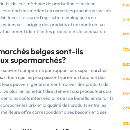
duits, de leur méthode de production et de leur
mai
es stands qui mettent en avant des produits de saison
it local », « issu de l’agriculture biologique » ou
avr
estions sur l’origine des produits et en montrant un
ez facilement identifier les producteurs locaux sur un
mar
fév
 marchés belges sont-ils
 aux supermarchés?
jan
ont souvent compétitifs par rapport aux supermarchés,
ocaux. Bien que les prix puissent varier en fonction des
dé
mmateurs peuvent généralement trouver des produits de
s. De plus, en achetant directement aux producteurs ou
no
r certains coûts intermédiaires et de bénéficier de tarifs
omparer les prix et la qualité des produits entre les
oct
meilleure offre correspondant à ses besoins et à ses
sep