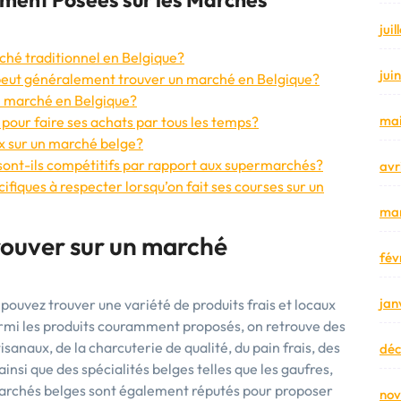
jui
ché traditionnel en Belgique?
jui
n peut généralement trouver un marché en Belgique?
un marché en Belgique?
mai
 pour faire ses achats par tous les temps?
x sur un marché belge?
 sont-ils compétitifs par rapport aux supermarchés?
avr
cifiques à respecter lorsqu’on fait ses courses sur un
mar
rouver sur un marché
fév
jan
pouvez trouver une variété de produits frais et locaux
Parmi les produits couramment proposés, on retrouve des
sanaux, de la charcuterie de qualité, du pain frais, des
dé
ainsi que des spécialités belges telles que les gaufres,
 marchés belges sont également réputés pour proposer
no