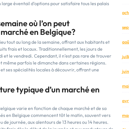
n large éventail d’options pour satisfaire tous les palais
oct
 semaine où l’on peut
sep
 marché en Belgique?
u tout au long de la semaine, offrant aux habitants et
aoû
duits frais et locaux. Traditionnellement, les jours de
di et le vendredi. Cependant, il n’est pas rare de trouver
jui
 et même parfois le dimanche dans certaines régions.
 ses spécialités locales à découvrir, offrant une
jui
mai
rture typique d’un marché en
avr
Belgique varie en fonction de chaque marché et de sa
chés en Belgique commencent tôt le matin, souvent vers
mar
eu de journée, aux alentours de 13 heures ou 14 heures.