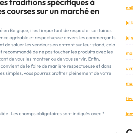
des traditions spécifiques à
aoû
ses courses sur un marché en
jui
é en Belgique, il est important de respecter certaines
rience agréable et respectueuse envers les commerçants
jui
rant de saluer les vendeurs en entrant sur leur stand, cela
est recommandé de ne pas toucher les produits avec les
mai
t de vous les montrer ou de vous servir. Enfin,
l convient de le faire de manière respectueuse et dans
avr
gles simples, vous pourrez profiter pleinement de votre
mar
fév
liée.
Les champs obligatoires sont indiqués avec
*
jan
C