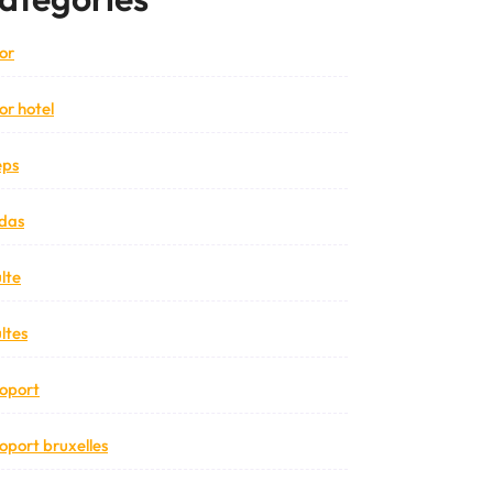
or
or hotel
eps
das
lte
ltes
oport
oport bruxelles