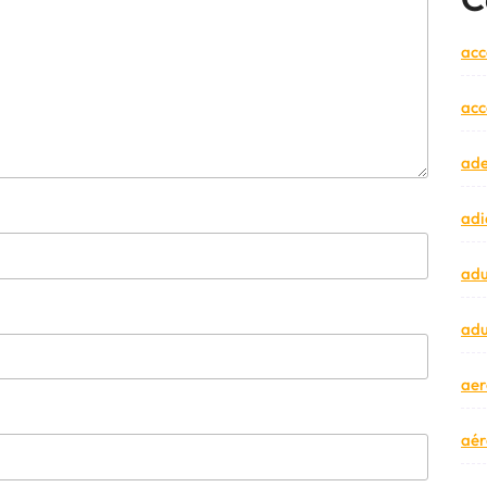
acc
acc
ad
adi
adu
adu
aer
aér