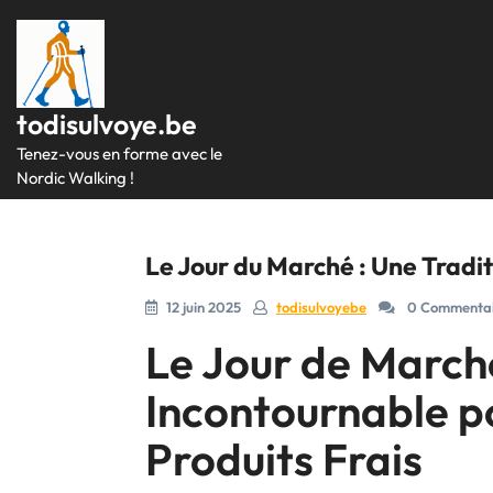
Passer
au
contenu
todisulvoye.be
Tenez-vous en forme avec le
Nordic Walking !
Le Jour du Marché : Une Tradit
12 juin 2025
todisulvoyebe
0 Commentai
Le Jour de March
Incontournable p
Produits Frais