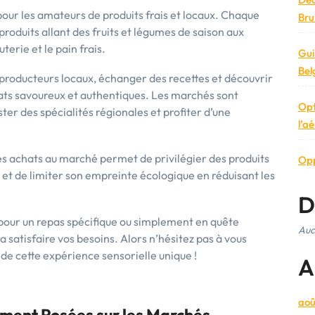
our les amateurs de produits frais et locaux. Chaque
Brux
roduits allant des fruits et légumes de saison aux
erie et le pain frais.
Gui
Bel
s producteurs locaux, échanger des recettes et découvrir
lats savoureux et authentiques. Les marchés sont
Opt
ter des spécialités régionales et profiter d’une
l’a
ses achats au marché permet de privilégier des produits
Opp
, et de limiter son empreinte écologique en réduisant les
D
 pour un repas spécifique ou simplement en quête
Auc
ra satisfaire vos besoins. Alors n’hésitez pas à vous
 de cette expérience sensorielle unique !
A
aoû
ment Posées sur les Marchés