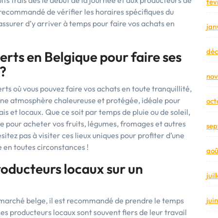
its frais dès le début de la journée et aux producteurs de
fév
 recommandé de vérifier les horaires spécifiques du
assurer d’y arriver à temps pour faire vos achats en
jan
dé
erts en Belgique pour faire ses
s?
no
rts où vous pouvez faire vos achats en toute tranquillité,
 une atmosphère chaleureuse et protégée, idéale pour
oct
ais et locaux. Que ce soit par temps de pluie ou de soleil,
e pour acheter vos fruits, légumes, fromages et autres
sep
sitez pas à visiter ces lieux uniques pour profiter d’une
 en toutes circonstances !
aoû
roducteurs locaux sur un
jui
n marché belge, il est recommandé de prendre le temps
jui
s producteurs locaux sont souvent fiers de leur travail