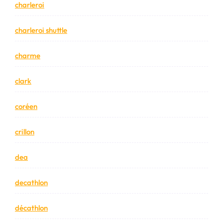
charleroi
charleroi shuttle
charme
clark
coréen
crillon
dea
decathlon
décathlon