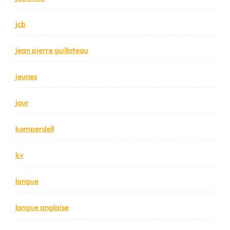
jcb
jean pierre guilloteau
jeunes
jour
komperdell
kv
langue
langue anglaise