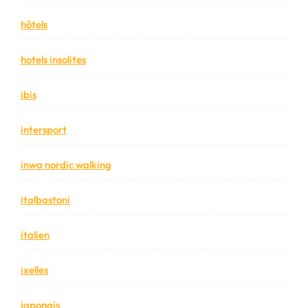
hôtels
hotels insolites
ibis
intersport
inwa nordic walking
italbastoni
italien
ixelles
japonais