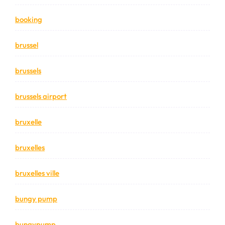
booking
brussel
brussels
brussels airport
bruxelle
bruxelles
bruxelles ville
bungy pump
bungypump