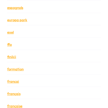
espagnols
europa park
exel
ffa
finikii
formation
francai
français
française