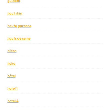
guidetti
haut rhin
haute garonne
hauts de seine
hilton
hoka
hôtel
hotel 1
hotel 4