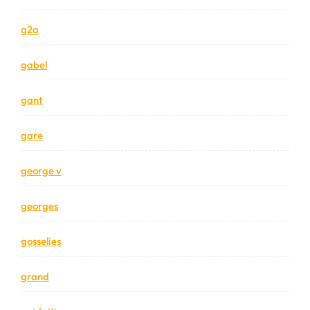
g2a
gabel
gant
gare
george v
georges
gosselies
grand