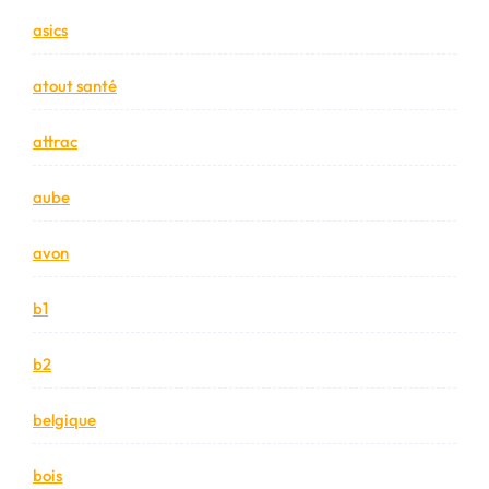
asics
atout santé
attrac
aube
avon
b1
b2
belgique
bois