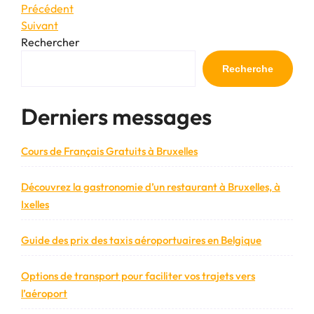
Navigation
Article
Précédent
précédent
Article
Suivant
de
suivant
Rechercher
l’article
Recherche
Derniers messages
Cours de Français Gratuits à Bruxelles
Découvrez la gastronomie d’un restaurant à Bruxelles, à
Ixelles
Guide des prix des taxis aéroportuaires en Belgique
Options de transport pour faciliter vos trajets vers
l’aéroport