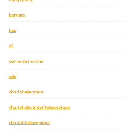
burgers
bus
c1
canne de marche
cdg
chariot elevateur
chariot elevateur telescopique
chariot telescopique