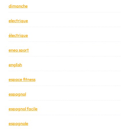
dimanche
electrique
électrique
eneo sport
english
espace fitness
espagnol
espagnol facile
espagnole