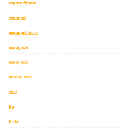
espace fitness
espagnol
espagnol facile
espagnole
espagnols
europa park
exel
ffa
finikii