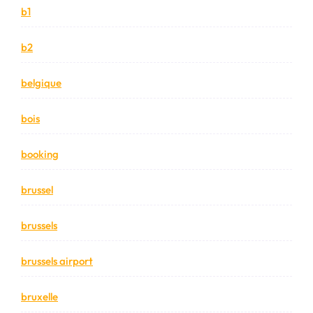
b1
b2
belgique
bois
booking
brussel
brussels
brussels airport
bruxelle