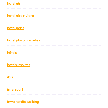
hotel nh
hotel nice riviera
hotel paris
hotel plaza bruxelles
hôtels
hotels insolites
ibis
intersport
inwa nordic walking