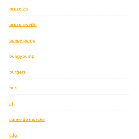
bruxelles
bruxelles ville
bungy pump
bungypump
burgers
bus
c1
canne de marche
cdg