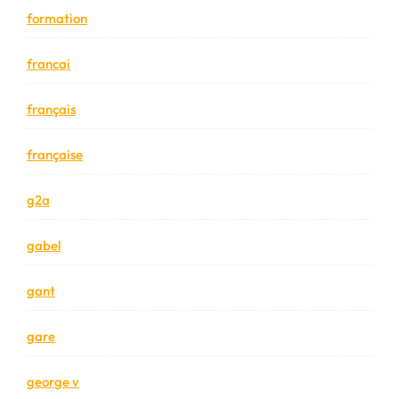
formation
francai
français
française
g2a
gabel
gant
gare
george v