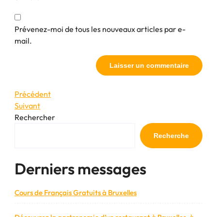
Prévenez-moi de tous les nouveaux articles par e-
mail.
Navigation
Article
Précédent
précédent
Article
Suivant
de
suivant
Rechercher
l’article
Recherche
Derniers messages
Cours de Français Gratuits à Bruxelles