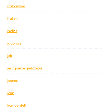
italbastoni
italien
ixelles
japonais
jcb
jean pierre guilloteau
jeunes
jour
komperdell