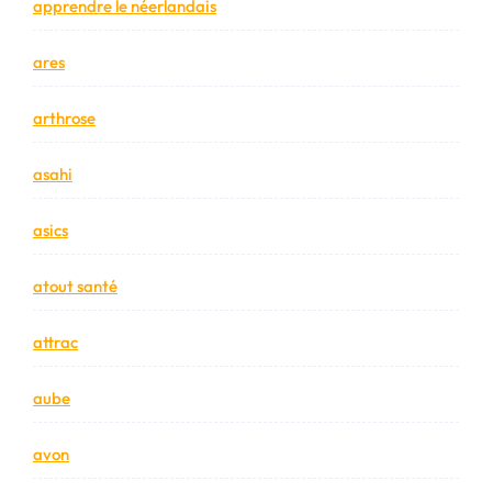
apprendre le néerlandais
ares
arthrose
asahi
asics
atout santé
attrac
aube
avon