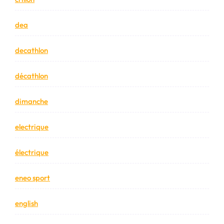
dea
decathlon
décathlon
dimanche
electrique
électrique
eneo sport
english