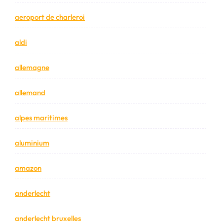
aeroport de charleroi
aldi
allemagne
allemand
alpes maritimes
aluminium
amazon
anderlecht
anderlecht bruxelles