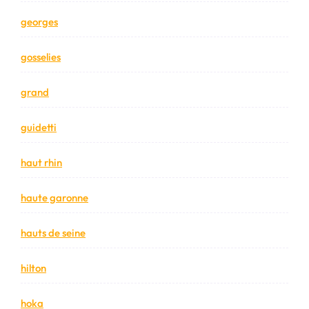
georges
gosselies
grand
guidetti
haut rhin
haute garonne
hauts de seine
hilton
hoka