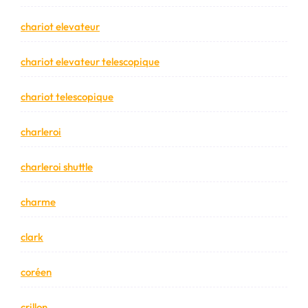
chariot elevateur
chariot elevateur telescopique
chariot telescopique
charleroi
charleroi shuttle
charme
clark
coréen
crillon