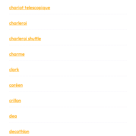
chariot telescopique
charleroi
charleroi shuttle
charme
clark
coréen
crillon
dea
decathlon