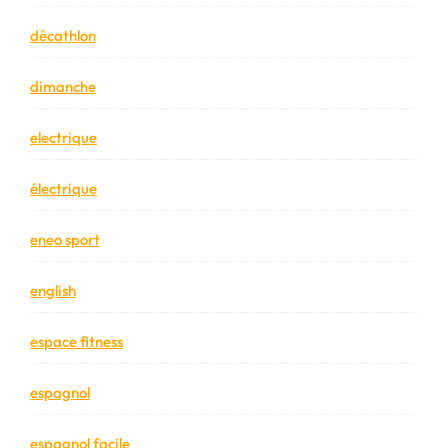
décathlon
dimanche
electrique
électrique
eneo sport
english
espace fitness
espagnol
espagnol facile