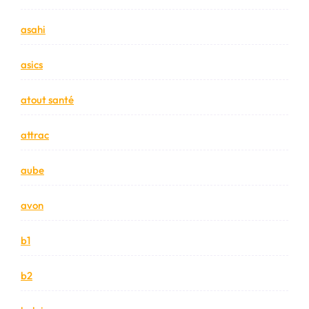
asahi
asics
atout santé
attrac
aube
avon
b1
b2