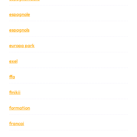
espagnole
espagnols
europa park
exel
ffa
finikii
formation
francai