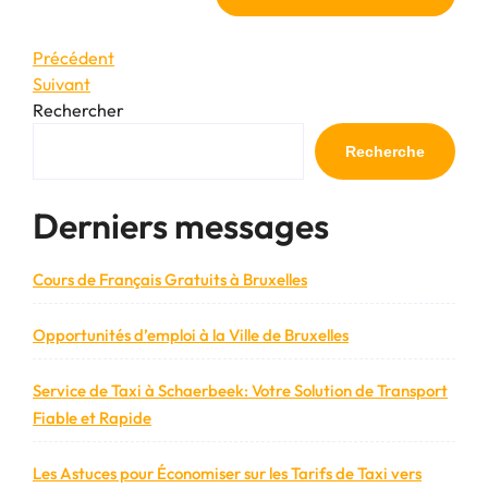
Navigation
Article
Précédent
précédent
Article
Suivant
de
suivant
Rechercher
l’article
Recherche
Derniers messages
Cours de Français Gratuits à Bruxelles
Opportunités d’emploi à la Ville de Bruxelles
Service de Taxi à Schaerbeek: Votre Solution de Transport
Fiable et Rapide
Les Astuces pour Économiser sur les Tarifs de Taxi vers