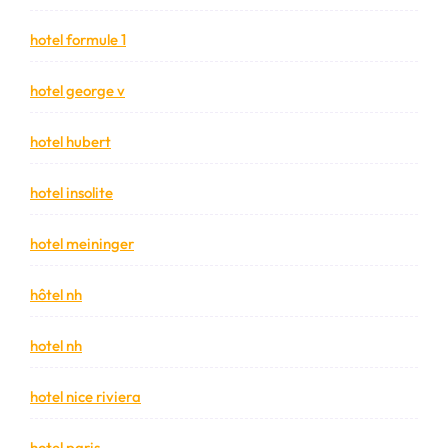
hotel formule 1
hotel george v
hotel hubert
hotel insolite
hotel meininger
hôtel nh
hotel nh
hotel nice riviera
hotel paris