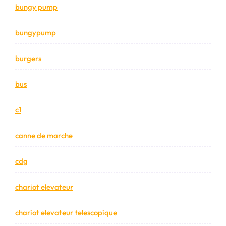
bungy pump
bungypump
burgers
bus
c1
canne de marche
cdg
chariot elevateur
chariot elevateur telescopique