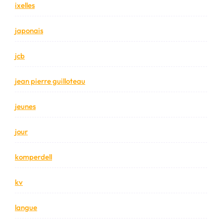
ixelles
japonais
jcb
jean pierre guilloteau
jeunes
jour
komperdell
kv
langue