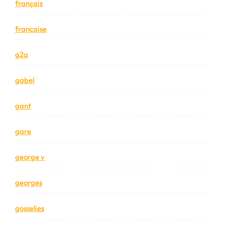
français
française
g2a
gabel
gant
gare
george v
georges
gosselies