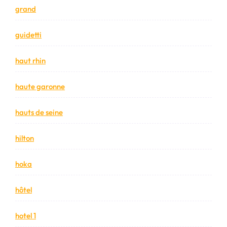
grand
guidetti
haut rhin
haute garonne
hauts de seine
hilton
hoka
hôtel
hotel 1