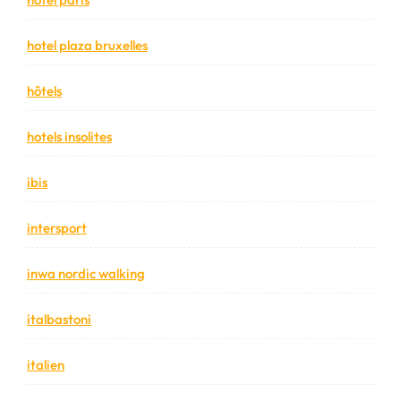
hotel plaza bruxelles
hôtels
hotels insolites
ibis
intersport
inwa nordic walking
italbastoni
italien