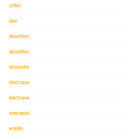
crillon
dea
decathlon
décathlon
dimanche
electrique
électrique
eneo sport
english