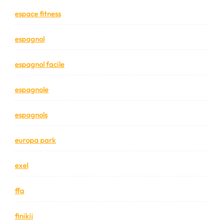
espace fitness
espagnol
espagnol facile
espagnole
espagnols
europa park
exel
ffa
finikii