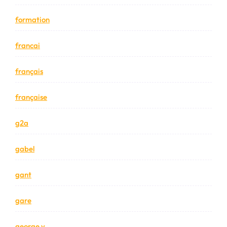
formation
francai
français
française
g2a
gabel
gant
gare
george v