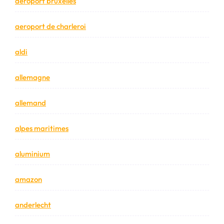
aeroport bruxelles
aeroport de charleroi
aldi
allemagne
allemand
alpes maritimes
aluminium
amazon
anderlecht