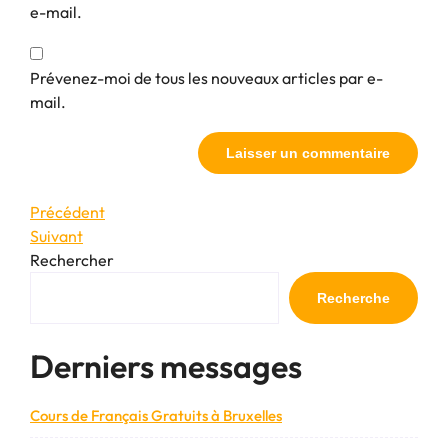
e-mail.
Prévenez-moi de tous les nouveaux articles par e-
mail.
Navigation
Article
Précédent
précédent
Article
Suivant
de
suivant
Rechercher
l’article
Recherche
Derniers messages
Cours de Français Gratuits à Bruxelles