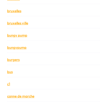
bruxelles
bruxelles ville
bungy pump
bungypump
burgers
bus
c1
canne de marche