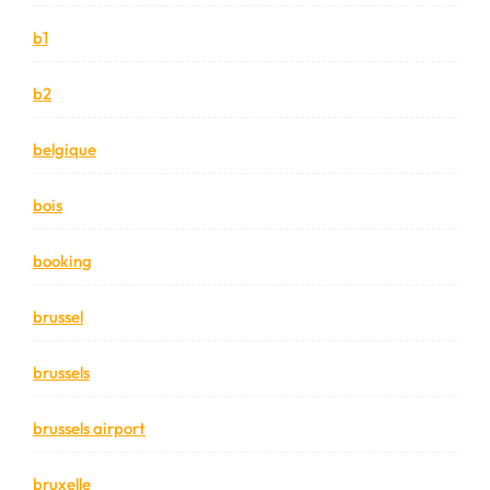
b1
b2
belgique
bois
booking
brussel
brussels
brussels airport
bruxelle