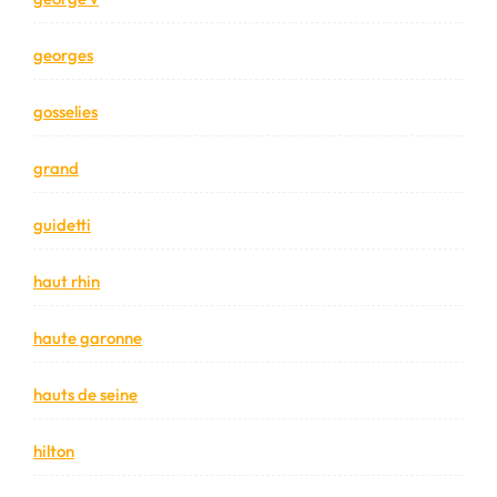
georges
gosselies
grand
guidetti
haut rhin
haute garonne
hauts de seine
hilton