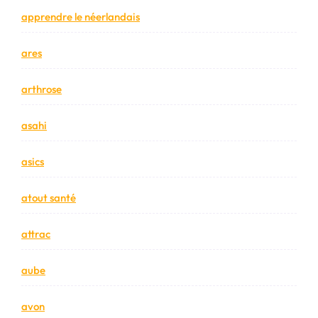
apprendre le néerlandais
ares
arthrose
asahi
asics
atout santé
attrac
aube
avon