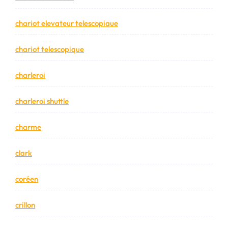
chariot elevateur telescopique
chariot telescopique
charleroi
charleroi shuttle
charme
clark
coréen
crillon