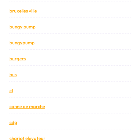
bruxelles ville
bungy pump
bungypump
burgers
bus
c1
canne de marche
cdg
chariot elevateur