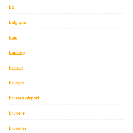
b2
belgique
bois
booking
brussel
brussels
brussels airport
bruxelle
bruxelles