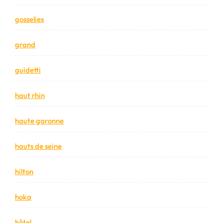
gosselies
grand
guidetti
haut rhin
haute garonne
hauts de seine
hilton
hoka
hôtel