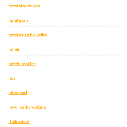
hotel nice riviera
hotel paris
hotel plaza bruxelles
hôtels
hotels insolites
ibis
intersport
inwa nordic walking
italbastoni