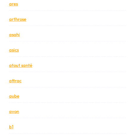
ares
arthrose
asahi
asics
atout santé
attrac
aube
avon
b1