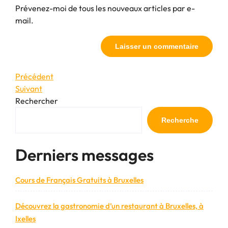
Prévenez-moi de tous les nouveaux articles par e-
mail.
Navigation
Article
Précédent
précédent
Article
Suivant
de
suivant
Rechercher
l’article
Recherche
Derniers messages
Cours de Français Gratuits à Bruxelles
Découvrez la gastronomie d’un restaurant à Bruxelles, à
Ixelles