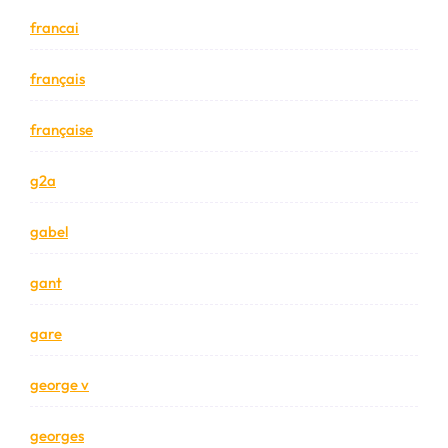
francai
français
française
g2a
gabel
gant
gare
george v
georges