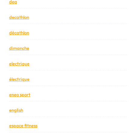
dea
decathlon
décathlon
dimanche
electrique
électrique
eneo sport
english
espace fitness