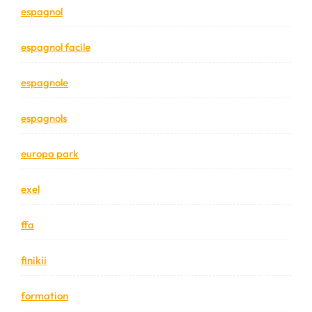
espagnol
espagnol facile
espagnole
espagnols
europa park
exel
ffa
finikii
formation