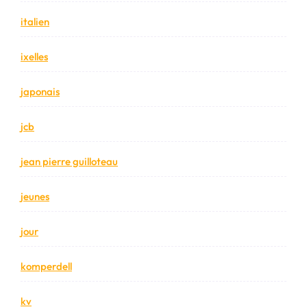
italien
ixelles
japonais
jcb
jean pierre guilloteau
jeunes
jour
komperdell
kv