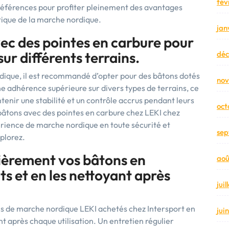
fév
références pour profiter pleinement des avantages
atique de la marche nordique.
jan
ec des pointes en carbure pour
ur différents terrains.
dé
dique, il est recommandé d’opter pour des bâtons dotés
no
ne adhérence supérieure sur divers types de terrains, ce
nir une stabilité et un contrôle accrus pendant leurs
oct
bâtons avec des pointes en carbure chez LEKI chez
érience de marche nordique en toute sécurité et
sep
xplorez.
lièrement vos bâtons en
aoû
ts et en les nettoyant après
jui
s de marche nordique LEKI achetés chez Intersport en
jui
nt après chaque utilisation. Un entretien régulier