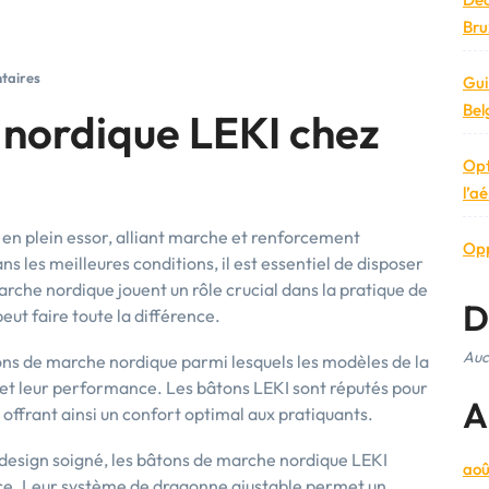
Brux
taires
Gui
Bel
nordique LEKI chez
Opt
l’a
 en plein essor, alliant marche et renforcement
Opp
ns les meilleures conditions, il est essentiel de disposer
rche nordique jouent un rôle crucial dans la pratique de
D
eut faire toute la différence.
Auc
ns de marche nordique parmi lesquels les modèles de la
et leur performance. Les bâtons LEKI sont réputés pour
A
, offrant ainsi un confort optimal aux pratiquants.
 design soigné, les bâtons de marche nordique LEKI
aoû
ace. Leur système de dragonne ajustable permet un