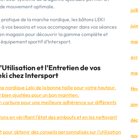
té de mouvement optimale.
jui
 pratique de la marche nordique, les bâtons LEKI
jui
e à vos besoins et vous accompagner dans vos séances
e en magasin pour découvrir la gamme complète et
n équipement sportif d’Intersport.
mai
avr
’Utilisation et l’Entretien de vos
mar
ki chez Intersport
e nordique Leki de la bonne taille pour votre hauteur.
fév
t bien ajustées pour un bon maintien.
n carbure pour une meilleure adhérence sur différents
jan
ns en vérifiant l’état des embouts et en les nettoyant
dé
 pour obtenir des conseils personnalisés sur l’utilisation
no