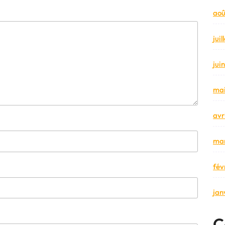
aoû
jui
jui
mai
avr
mar
fév
jan
C