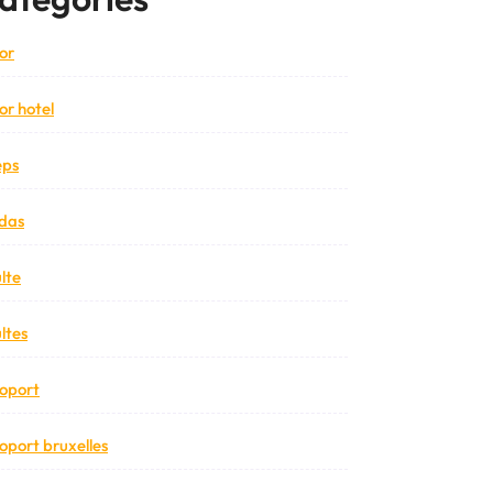
or
or hotel
eps
das
lte
ltes
oport
oport bruxelles