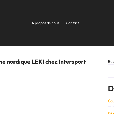
À propos de nous
Contact
he nordique LEKI chez Intersport
Re
D
Cou
Déc