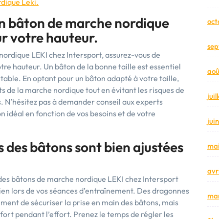
rdique Leki.
un bâton de marche nordique
oct
ur votre hauteur.
sep
nordique LEKI chez Intersport, assurez-vous de
tre hauteur. Un bâton de la bonne taille est essentiel
aoû
table. En optant pour un bâton adapté à votre taille,
s de la marche nordique tout en évitant les risques de
jui
. N’hésitez pas à demander conseil aux experts
on idéal en fonction de vos besoins et de votre
jui
s des bâtons sont bien ajustées
mai
avr
s des bâtons de marche nordique LEKI chez Intersport
tien lors de vos séances d’entraînement. Des dragonnes
mar
ent de sécuriser la prise en main des bâtons, mais
fort pendant l’effort. Prenez le temps de régler les