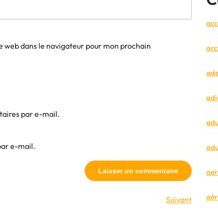
acc
e web dans le navigateur pour mon prochain
acc
ad
adi
aires par e-mail.
adu
par e-mail.
adu
aer
aér
Article
Suivant
suivant