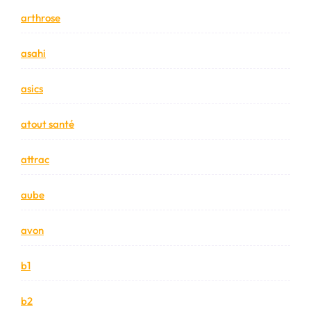
arthrose
asahi
asics
atout santé
attrac
aube
avon
b1
b2