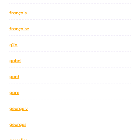
français
française
g2a
gabel
gant
gare
george v
georges