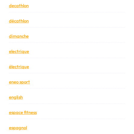
decathlon
décathlon
dimanche
electrique
électrique
eneo sport
english
espace fitness
espagnol