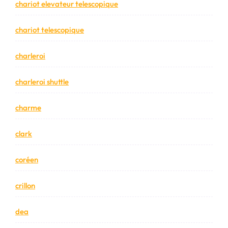
chariot elevateur telescopique
chariot telescopique
charleroi
charleroi shuttle
charme
clark
coréen
crillon
dea