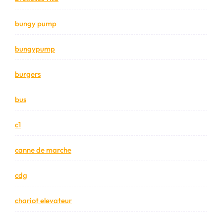
bungy pump
bungypump
burgers
bus
c1
canne de marche
cdg
chariot elevateur