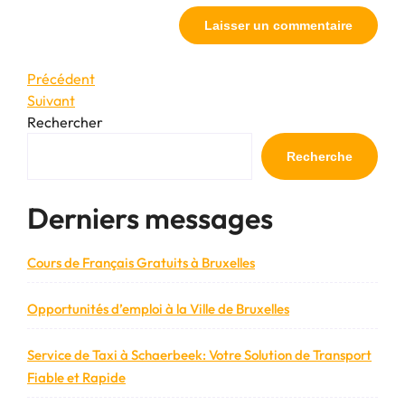
Navigation
Article
Précédent
précédent
Article
Suivant
de
suivant
Rechercher
l’article
Recherche
Derniers messages
Cours de Français Gratuits à Bruxelles
Opportunités d’emploi à la Ville de Bruxelles
Service de Taxi à Schaerbeek: Votre Solution de Transport
Fiable et Rapide