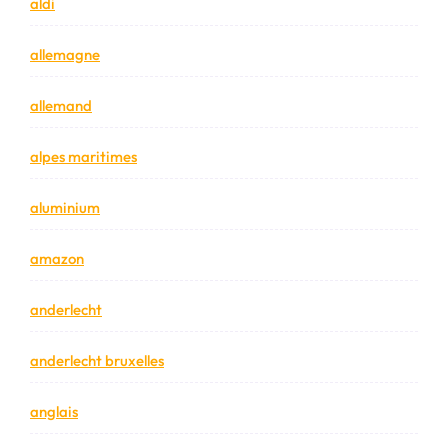
aldi
allemagne
allemand
alpes maritimes
aluminium
amazon
anderlecht
anderlecht bruxelles
anglais