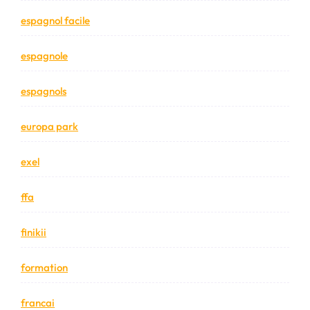
espagnol facile
espagnole
espagnols
europa park
exel
ffa
finikii
formation
francai