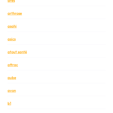
ares
arthrose
asahi
asics
atout santé
attrac
aube
avon
b1