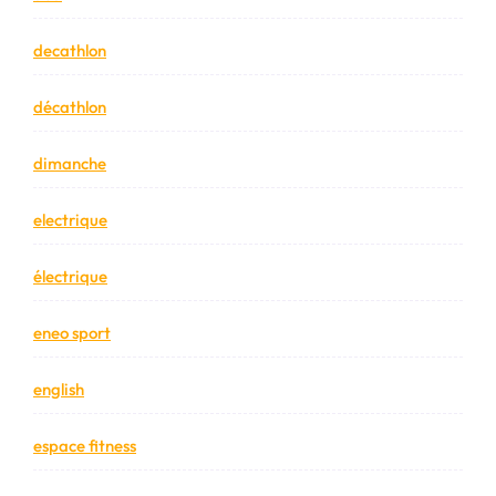
decathlon
décathlon
dimanche
electrique
électrique
eneo sport
english
espace fitness