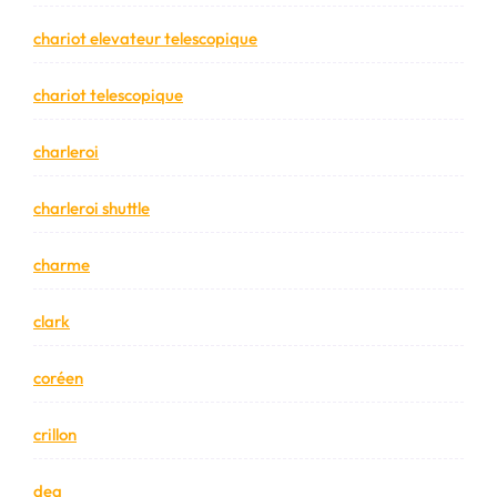
chariot elevateur telescopique
chariot telescopique
charleroi
charleroi shuttle
charme
clark
coréen
crillon
dea