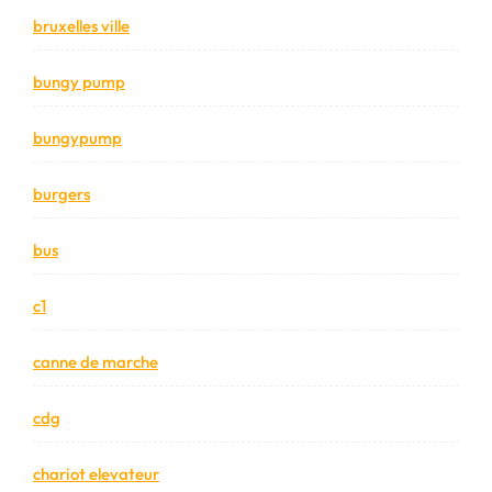
bruxelles ville
bungy pump
bungypump
burgers
bus
c1
canne de marche
cdg
chariot elevateur