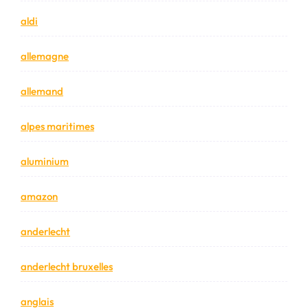
aldi
allemagne
allemand
alpes maritimes
aluminium
amazon
anderlecht
anderlecht bruxelles
anglais