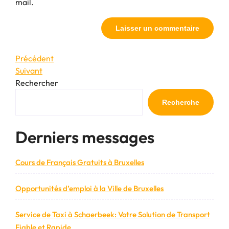
mail.
Navigation
Article
Précédent
précédent
Article
Suivant
de
suivant
Rechercher
l’article
Recherche
Derniers messages
Cours de Français Gratuits à Bruxelles
Opportunités d’emploi à la Ville de Bruxelles
Service de Taxi à Schaerbeek: Votre Solution de Transport
Fiable et Rapide