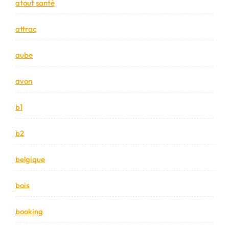
atout santé
attrac
aube
avon
b1
b2
belgique
bois
booking