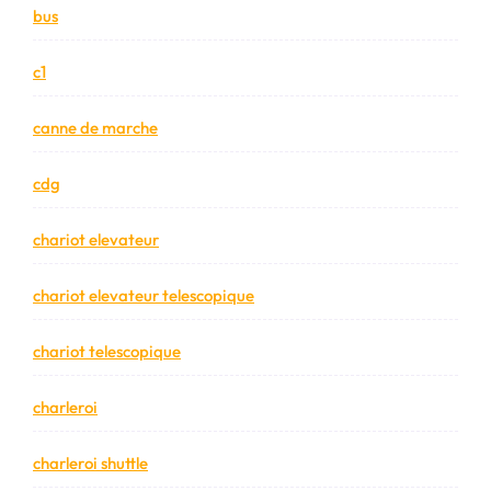
bus
c1
canne de marche
cdg
chariot elevateur
chariot elevateur telescopique
chariot telescopique
charleroi
charleroi shuttle