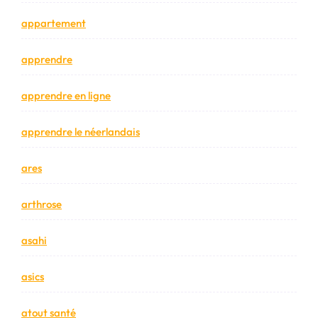
appartement
apprendre
apprendre en ligne
apprendre le néerlandais
ares
arthrose
asahi
asics
atout santé