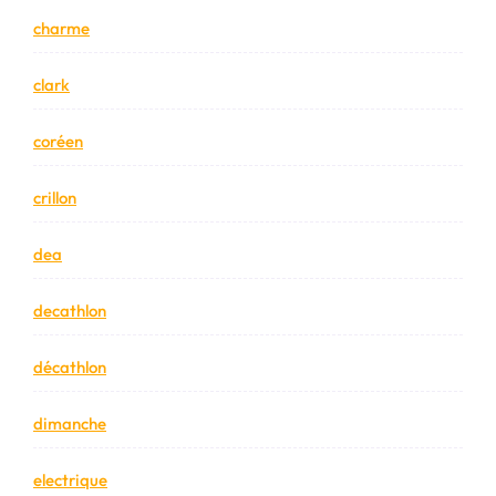
charme
clark
coréen
crillon
dea
decathlon
décathlon
dimanche
electrique