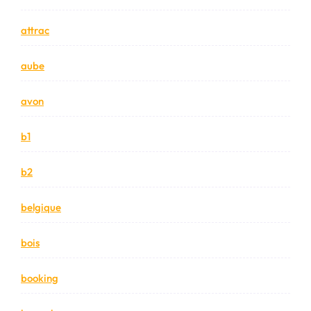
attrac
aube
avon
b1
b2
belgique
bois
booking