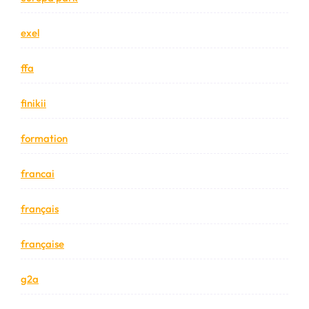
exel
ffa
finikii
formation
francai
français
française
g2a