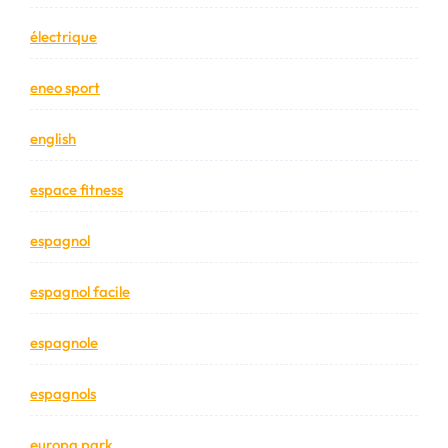
électrique
eneo sport
english
espace fitness
espagnol
espagnol facile
espagnole
espagnols
europa park