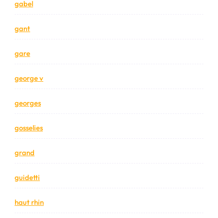
gabel
gant
gare
george v
georges
gosselies
grand
guidetti
haut rhin