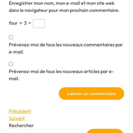
Enregistrer mon nom, mon e-mail et mon site web
dans le navigateur pour mon prochain commentaire.
four
+
3
=
Prévenez-moi de tous les nouveaux commentaires par
e-mail.
Prévenez-moi de tous les nouveaux articles par e-
mail.
Navigation
Article
Précédent
précédent
Article
Suivant
de
suivant
Rechercher
l’article