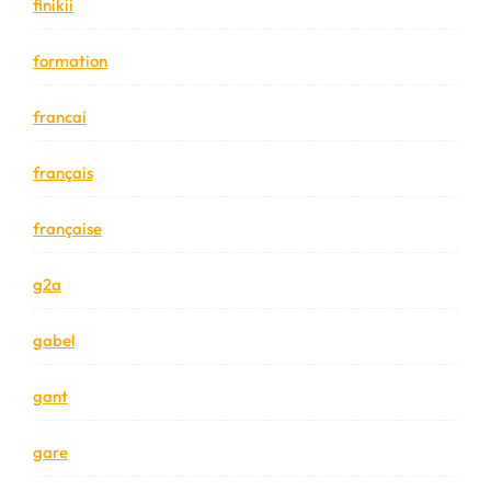
finikii
formation
francai
français
française
g2a
gabel
gant
gare