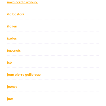
inwa nordic walking
italbastoni
italien
ixelles
japonais
jcb
jean pierre guilloteau
jeunes
jour