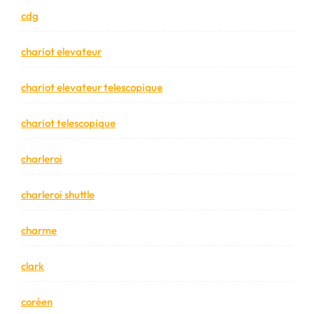
cdg
chariot elevateur
chariot elevateur telescopique
chariot telescopique
charleroi
charleroi shuttle
charme
clark
coréen