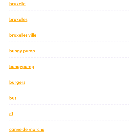
bruxelle
bruxelles
bruxelles ville
bungy pump
bungypump
burgers
bus
c1
canne de marche