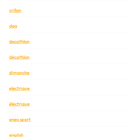
crillon
dea
decathlon
décathlon
dimanche
electrique
électrique
eneo sport
english