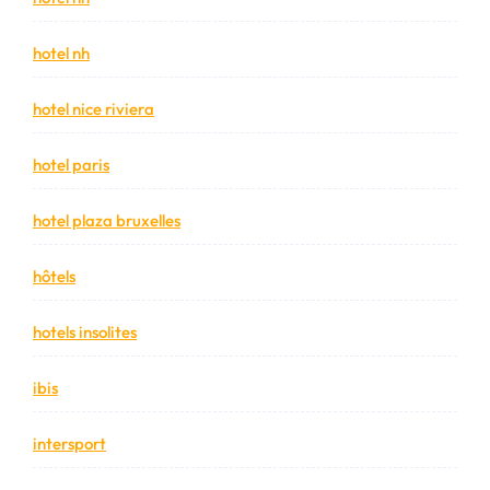
hotel nh
hotel nice riviera
hotel paris
hotel plaza bruxelles
hôtels
hotels insolites
ibis
intersport