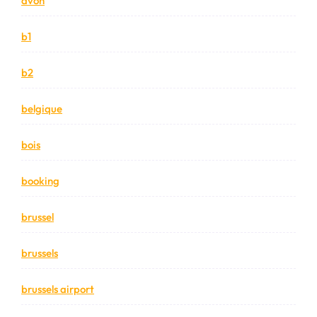
avon
b1
b2
belgique
bois
booking
brussel
brussels
brussels airport