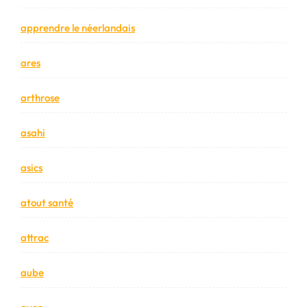
apprendre le néerlandais
ares
arthrose
asahi
asics
atout santé
attrac
aube