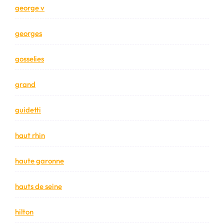
george v
georges
gosselies
grand
guidetti
haut rhin
haute garonne
hauts de seine
hilton