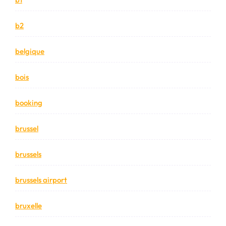
b2
belgique
bois
booking
brussel
brussels
brussels airport
bruxelle