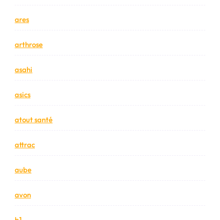
ares
arthrose
asahi
asics
atout santé
attrac
aube
avon
b1