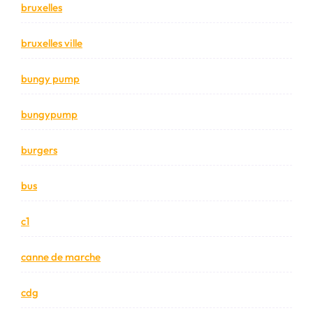
bruxelles
bruxelles ville
bungy pump
bungypump
burgers
bus
c1
canne de marche
cdg