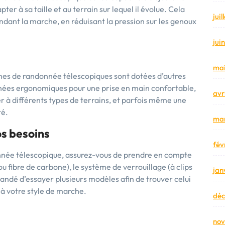
pter à sa taille et au terrain sur lequel il évolue. Cela
jui
endant la marche, en réduisant la pression sur les genoux
jui
mai
annes de randonnée télescopiques sont dotées d’autres
ignées ergonomiques pour une prise en main confortable,
avr
 à différents types de terrains, et parfois même une
té.
mar
os besoins
fév
nnée télescopique, assurez-vous de prendre en compte
u fibre de carbone), le système de verrouillage (à clips
jan
mandé d’essayer plusieurs modèles afin de trouver celui
 à votre style de marche.
dé
no