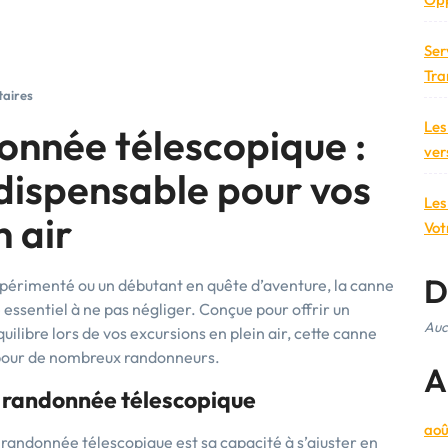
Ser
Tra
aires
Les
onnée télescopique :
ver
ispensable pour vos
Les
n air
Vot
D
érimenté ou un débutant en quête d’aventure, la canne
essentiel à ne pas négliger. Conçue pour offrir un
Auc
ilibre lors de vos excursions en plein air, cette canne
 pour de nombreux randonneurs.
A
 randonnée télescopique
aoû
 randonnée télescopique est sa capacité à s’ajuster en