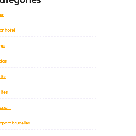
or
or hotel
eps
das
lte
ltes
oport
oport bruxelles