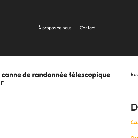
À propos de nous
Contact
a canne de randonnée télescopique
Re
ir
D
Cou
Opp