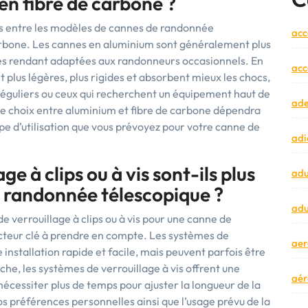
en fibre de carbone ?
ives entre les modèles de cannes de randonnée
acc
arbone. Les cannes en aluminium sont généralement plus
 les rendant adaptées aux randonneurs occasionnels. En
acc
 plus légères, plus rigides et absorbent mieux les chocs,
 réguliers ou ceux qui recherchent un équipement haut de
ad
 choix entre aluminium et fibre de carbone dépendra
pe d’utilisation que vous prévoyez pour votre canne de
adi
e à clips ou à vis sont-ils plus
adu
e randonnée télescopique ?
adu
 de verrouillage à clips ou à vis pour une canne de
facteur clé à prendre en compte. Les systèmes de
aer
 installation rapide et facile, mais peuvent parfois être
che, les systèmes de verrouillage à vis offrent une
aér
 nécessiter plus de temps pour ajuster la longueur de la
s préférences personnelles ainsi que l’usage prévu de la