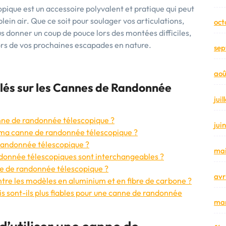
pique est un accessoire polyvalent et pratique qui peut
in air. Que ce soit pour soulager vos articulations,
oct
 donner un coup de pouce lors des montées difficiles,
lors de vos prochaines escapades en nature.
sep
aoû
Clés sur les Cannes de Randonnée
jui
anne de randonnée télescopique ?
jui
ma canne de randonnée télescopique ?
 randonnée télescopique ?
mai
donnée télescopiques sont interchangeables ?
e de randonnée télescopique ?
avr
 entre les modèles en aluminium et en fibre de carbone ?
vis sont-ils plus fiables pour une canne de randonnée
mar