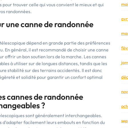
mai
our trouver celle qui vous convient le mieux et qui
 vos randonnées.
avr
our une canne de randonnée
mar
 télescopique dépend en grande partie des préférences
fév
révu. En général, il est recommandé de choisir une canne
r offrir un bon soutien lors de la marche. Les cannes
jan
les à utiliser sur de longues distances, tandis que les
re stabilité sur des terrains accidentés. Il est donc
légèreté et solidité pour garantir un confort optimal
dé
no
des cannes de randonnée
changeables ?
oct
élescopiques sont généralement interchangeables.
sep
 d’adapter facilement leurs embouts en fonction du