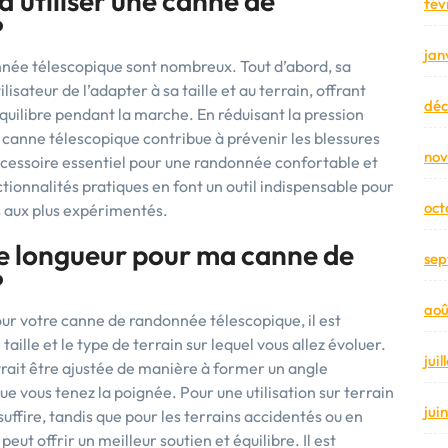
d’utiliser une canne de
fév
?
jan
nnée télescopique sont nombreux. Tout d’abord, sa
lisateur de l’adapter à sa taille et au terrain, offrant
dé
équilibre pendant la marche. En réduisant la pression
la canne télescopique contribue à prévenir les blessures
no
 accessoire essentiel pour une randonnée confortable et
ctionnalités pratiques en font un outil indispensable pour
oct
s aux plus expérimentés.
e longueur pour ma canne de
sep
?
aoû
ur votre canne de randonnée télescopique, il est
ille et le type de terrain sur lequel vous allez évoluer.
jui
vrait être ajustée de manière à former un angle
e vous tenez la poignée. Pour une utilisation sur terrain
jui
uffire, tandis que pour les terrains accidentés ou en
t offrir un meilleur soutien et équilibre. Il est