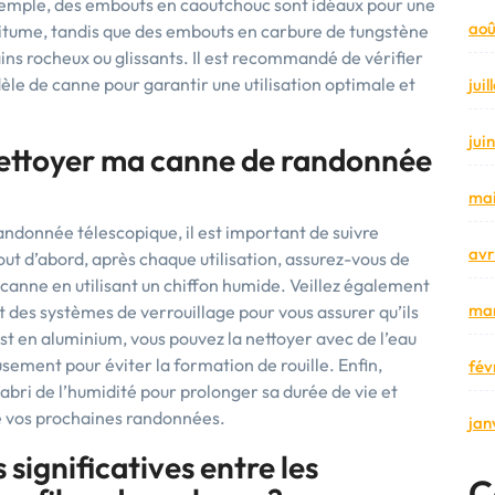
 exemple, des embouts en caoutchouc sont idéaux pour une
aoû
 bitume, tandis que des embouts en carbure de tungstène
ins rocheux ou glissants. Il est recommandé de vérifier
le de canne pour garantir une utilisation optimale et
jui
jui
ettoyer ma canne de randonnée
mai
andonnée télescopique, il est important de suivre
avr
ut d’abord, après chaque utilisation, assurez-vous de
a canne en utilisant un chiffon humide. Veillez également
mar
t des systèmes de verrouillage pour vous assurer qu’ils
t en aluminium, vous pouvez la nettoyer avec de l’eau
usement pour éviter la formation de rouille. Enfin,
fév
’abri de l’humidité pour prolonger sa durée de vie et
e vos prochaines randonnées.
jan
 significatives entre les
C