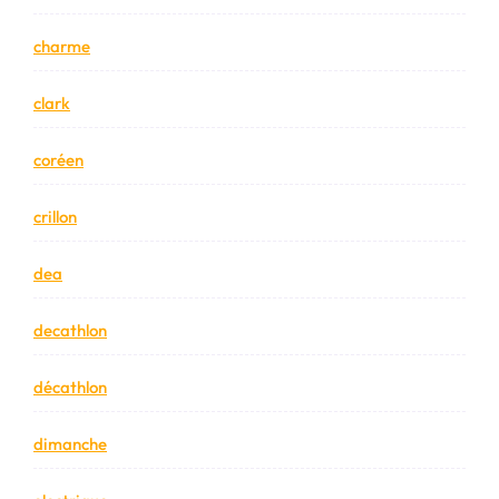
charme
clark
coréen
crillon
dea
decathlon
décathlon
dimanche