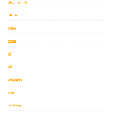
atout santé
attrac
aube
avon
b1
b2
belgique
bois
booking