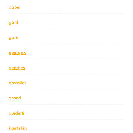
gabel
gant
gare
george v
georges
gosselies
grand
guidetti
haut rhin