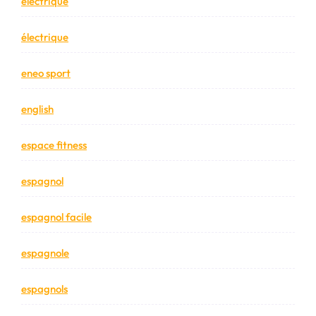
electrique
électrique
eneo sport
english
espace fitness
espagnol
espagnol facile
espagnole
espagnols