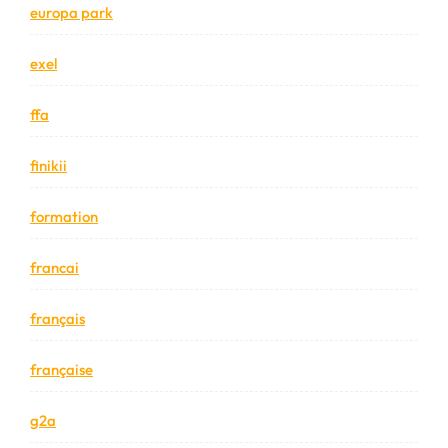
europa park
exel
ffa
finikii
formation
francai
français
française
g2a